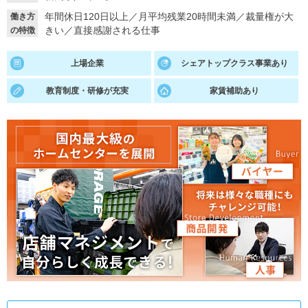
年間休日120日以上
／
月平均残業20時間未満
／
裁量権が大
働き方
就活支援
就活コラム
きい
／
直接感謝される仕事
の特徴
就活ノウハウが満載！
お役立ち記事・相談室など
上場企業
シェアトップクラス事業あり
適職診断
就活チャンネル
教育制度・研修が充実
家賃補助あり
あなたに合う仕事を診断！
動画で対策講座をチェック
就活ニュースペーパー
よくある質問
就活時事ニュースを更新
不明点があればこちら