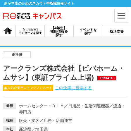
新卒学生のためのスカウト型就職情報サイト
【4年生】
イベントを
【1～3年生】
採用情報を
就活支援
インターンを探す
探す
会員登録
ログイン
探す
会員ID・パスワードを忘れた方はこちら
正社員
探す
アークランズ株式会社【ビバホーム・
ムサシ】(東証プライム上場)
UPDATE
【4年生】
【4年生】
【1～3年生】
採用情報を探す
説明会を探す
インターンを探す
この企業に投票する
人気企業ランキングノミネート
ホームセンター・ＤＩＹ
／
日用品・生活関連機器
／
流通・
業種
イベントを探す
スカウト
お知らせ
専門店
販売・接客
／
店長・店舗運営
職種
就活ノウハウ・サポート
新潟県／埼玉県
本社