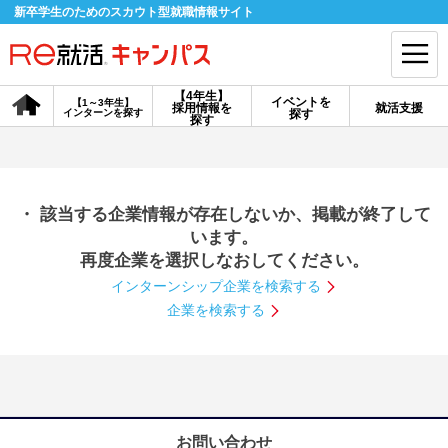
新卒学生のためのスカウト型就職情報サイト
【4年生】
イベントを
【1～3年生】
採用情報を
就活支援
インターンを探す
探す
会員登録
ログイン
探す
会員ID・パスワードを忘れた方はこちら
・ 該当する企業情報が存在しないか、掲載が終了して
探す
います。
再度企業を選択しなおしてください。
インターンシップ企業を検索する
【4年生】
【4年生】
【1～3年生】
採用情報を探す
説明会を探す
インターンを探す
企業を検索する
イベントを探す
スカウト
お知らせ
就活ノウハウ・サポート
お問い合わせ