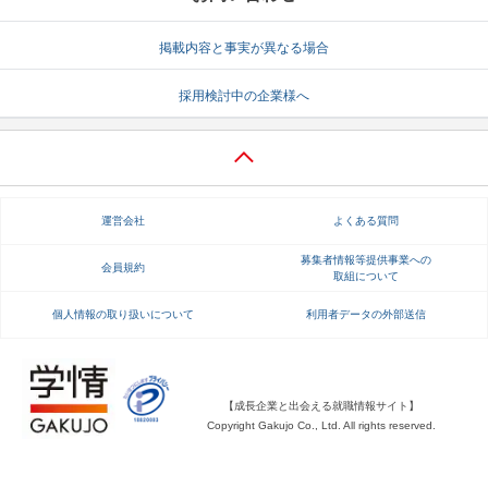
就活支援
就活コラム
掲載内容と事実が異なる場合
就活ノウハウが満載！
お役立ち記事・相談室など
採用検討中の企業様へ
適職診断
就活チャンネル
あなたに合う仕事を診断！
動画で対策講座をチェック
就活ニュースペーパー
よくある質問
運営会社
よくある質問
就活時事ニュースを更新
不明点があればこちら
募集者情報等提供事業への
会員規約
取組について
個人情報の取り扱いについて
利用者データの外部送信
【成長企業と出会える就職情報サイト】
Copyright Gakujo Co., Ltd. All rights reserved.