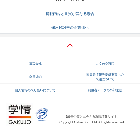
就活支援
就活コラム
掲載内容と事実が異なる場合
就活ノウハウが満載！
お役立ち記事・相談室など
採用検討中の企業様へ
適職診断
就活チャンネル
あなたに合う仕事を診断！
動画で対策講座をチェック
就活ニュースペーパー
よくある質問
運営会社
よくある質問
就活時事ニュースを更新
不明点があればこちら
募集者情報等提供事業への
会員規約
取組について
個人情報の取り扱いについて
利用者データの外部送信
【成長企業と出会える就職情報サイト】
Copyright Gakujo Co., Ltd. All rights reserved.