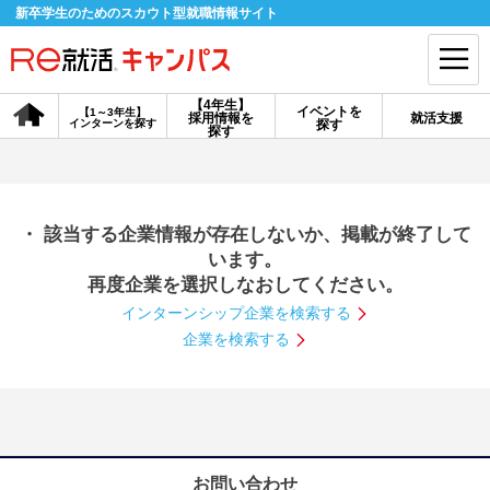
新卒学生のためのスカウト型就職情報サイト
【4年生】
イベントを
【1～3年生】
採用情報を
就活支援
インターンを探す
探す
会員登録
ログイン
探す
会員ID・パスワードを忘れた方はこちら
・ 該当する企業情報が存在しないか、掲載が終了して
探す
います。
再度企業を選択しなおしてください。
インターンシップ企業を検索する
【4年生】
【4年生】
【1～3年生】
採用情報を探す
説明会を探す
インターンを探す
企業を検索する
イベントを探す
スカウト
お知らせ
就活ノウハウ・サポート
お問い合わせ