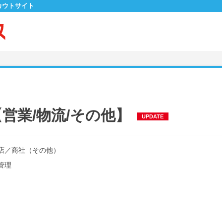
カウトサイト
営業/物流/その他】
UPDATE
店
／
商社（その他）
管理