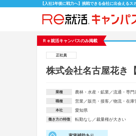
【入社1年後に戦力へ】挑戦できる会社に出会えるス
Ｒｅ就活キャンパスのみ掲載
正社員
株式会社名古屋花き【
農林・水産・鉱業
／
流通・専門
業種
営業
／
販売・接客
／
物流・在庫
職種
愛知県
本社
転勤なし
／
裁量権が大きい
働き方の特徴
家賃補助あり