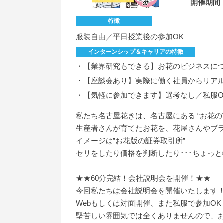
開催期間
特徴
服装自由／平日授業後の参加OK
インターンシップ＆キャリアの特徴
・【業界研究もできる】お花のビジネスに
・【座談会あり】実際に働く社員からリア
・【気軽に参加できます】選考なし／私服O
私たち名古屋花きは、名古屋にある “お花の
生産者さんが育てたお花を、花屋さんやブライ
イメージは”お花版の証券取引所”
セリをしたり価格を判断したり･･･ちょっ
★★60分完結！会社説明会を開催！★★
今回私たちは会社説明会を開催いたします
Webもしくは対面開催、また私服で参加OK
堅苦しい雰囲気では全くありませんので、お