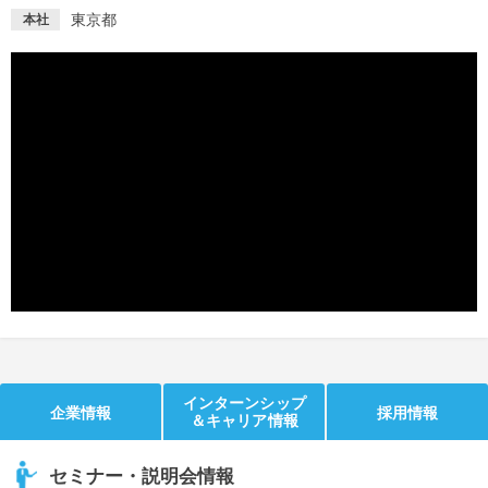
東京都
本社
就活支援
就活コラム
就活ノウハウが満載！
お役立ち記事・相談室など
適職診断
就活チャンネル
あなたに合う仕事を診断！
動画で対策講座をチェック
就活ニュースペーパー
よくある質問
就活時事ニュースを更新
不明点があればこちら
インターンシップ
企業情報
採用情報
＆キャリア情報
セミナー・説明会情報