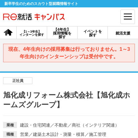
新卒学生のためのスカウト型就職情報サイト
【4年生】
イベントを
【1～3年生】
採用情報を
就活支援
インターンを探す
探す
会員登録
ログイン
探す
現在、4年生向けの採用募集は行っておりません。1～3
会員ID・パスワードを忘れた方はこちら
年生向けのインターンシップは受付中です。
探す
正社員
【4年生】
【4年生】
【1～3年生】
採用情報を探す
説明会を探す
インターンを探す
旭化成リフォーム株式会社【旭化成ホ
ームズグループ】
イベントを探す
スカウト
お知らせ
建設・住宅関連
／
不動産
／
商社（インテリア関連）
業種
就活ノウハウ・サポート
営業
／
建築土木設計・測量・積算
／
施工管理
職種