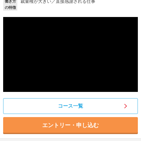
裁量権が大きい
／
直接感謝される仕事
働き方
の特徴
就活支援
就活コラム
就活ノウハウが満載！
お役立ち記事・相談室など
適職診断
就活チャンネル
あなたに合う仕事を診断！
動画で対策講座をチェック
就活ニュースペーパー
よくある質問
就活時事ニュースを更新
不明点があればこちら
コース一覧
エントリー・申し込む