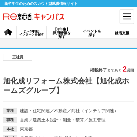
新卒学生のためのスカウト型就職情報サイト
【4年生】
イベントを
【1～3年生】
採用情報を
就活支援
インターンを探す
探す
会員登録
ログイン
探す
会員ID・パスワードを忘れた方はこちら
正社員
探す
2
掲載終了
まであと
週間
旭化成リフォーム株式会社【旭化成ホ
【4年生】
【4年生】
【1～3年生】
ームズグループ】
採用情報を探す
説明会を探す
インターンを探す
建設・住宅関連
／
不動産
／
商社（インテリア関連）
業種
イベントを探す
スカウト
お知らせ
営業
／
建築土木設計・測量・積算
／
施工管理
職種
東京都
本社
就活ノウハウ・サポート