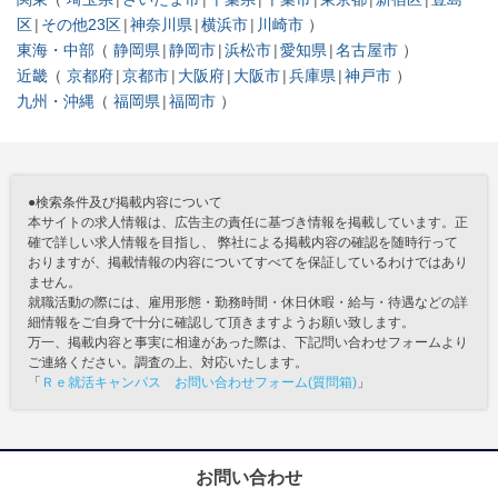
区
その他23区
神奈川県
横浜市
川崎市
東海・中部
静岡県
静岡市
浜松市
愛知県
名古屋市
近畿
京都府
京都市
大阪府
大阪市
兵庫県
神戸市
九州・沖縄
福岡県
福岡市
●検索条件及び掲載内容について
本サイトの求人情報は、広告主の責任に基づき情報を掲載しています。正
確で詳しい求人情報を目指し、 弊社による掲載内容の確認を随時行って
おりますが、掲載情報の内容についてすべてを保証しているわけではあり
ません。
就職活動の際には、雇用形態・勤務時間・休日休暇・給与・待遇などの詳
細情報をご自身で十分に確認して頂きますようお願い致します。
万一、掲載内容と事実に相違があった際は、下記問い合わせフォームより
ご連絡ください。調査の上、対応いたします。
「
Ｒｅ就活キャンパス お問い合わせフォーム(質問箱)
」
お問い合わせ