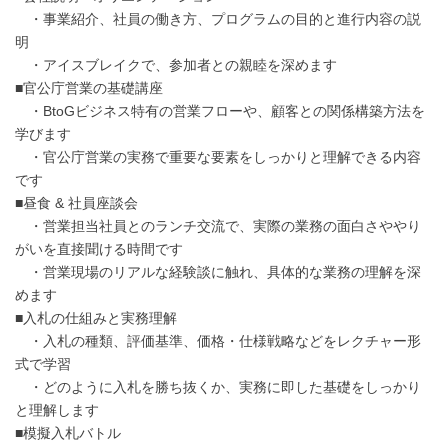
・事業紹介、社員の働き方、プログラムの目的と進行内容の説
明
・アイスブレイクで、参加者との親睦を深めます
■官公庁営業の基礎講座
・BtoGビジネス特有の営業フローや、顧客との関係構築方法を
学びます
・官公庁営業の実務で重要な要素をしっかりと理解できる内容
です
■昼食 & 社員座談会
・営業担当社員とのランチ交流で、実際の業務の面白さややり
がいを直接聞ける時間です
・営業現場のリアルな経験談に触れ、具体的な業務の理解を深
めます
■入札の仕組みと実務理解
・入札の種類、評価基準、価格・仕様戦略などをレクチャー形
式で学習
・どのように入札を勝ち抜くか、実務に即した基礎をしっかり
と理解します
■模擬入札バトル