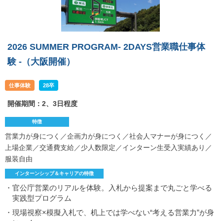
2026 SUMMER PROGRAM- 2DAYS営業職仕事体
験 -（大阪開催）
仕事体験
28卒
開催期間：2、3日程度
特徴
営業力が身につく／企画力が身につく／社会人マナーが身につく／
上場企業／交通費支給／少人数限定／インターン生受入実績あり／
服装自由
インターンシップ＆キャリアの特徴
・官公庁営業のリアルを体験。入札から提案まで丸ごと学べる
実践型プログラム
・現場視察×模擬入札で、机上では学べない“考える営業力”が身