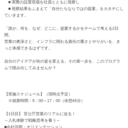
■ 実際の設置現場を社員とともに視察し
■ 視察結果をふまえて「自分たちならではの提案」をカタチにし
ていきます。
「誰が、何を、なぜ、どこに」提案するかをチームで考える2日
間。
営業の奥深さと、インフラに関わる責任の重さとやりがいを、き
っと体感できるはずです。
自分のアイデアが街の姿を変える。その第一歩を、このプログラ
ムで踏み出してみませんか？
【実施スケジュール】（現時点予定）
※就業時間：9：00～17：00（休憩45分）
【1日目】 官公庁営業のリアルに迫る！
～入札体験で戦略思考を養う～
■会社説明・オリエンテーション