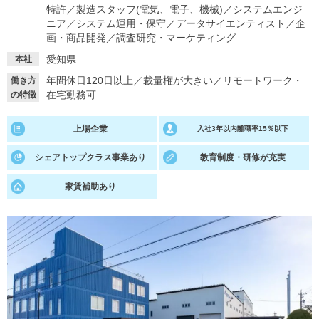
特許
／
製造スタッフ(電気、電子、機械)
／
システムエンジ
ニア
／
システム運用・保守
／
データサイエンティスト
／
企
就活支援
就活コラム
画・商品開発
／
調査研究・マーケティング
就活ノウハウが満載！
お役立ち記事・相談室など
愛知県
本社
適職診断
就活チャンネル
年間休日120日以上
／
裁量権が大きい
／
リモートワーク・
働き方
在宅勤務可
の特徴
あなたに合う仕事を診断！
動画で対策講座をチェック
上場企業
就活ニュースペーパー
入社3年以内離職率15％以下
よくある質問
就活時事ニュースを更新
不明点があればこちら
シェアトップクラス事業あり
教育制度・研修が充実
家賃補助あり