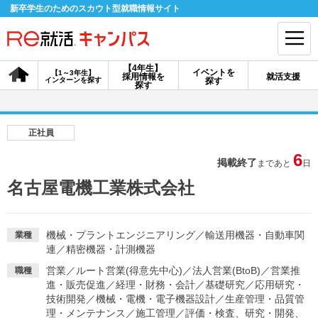
新卒学生のためのスカウト型就職情報サイト
【4年生】
イベントを
【1～3年生】
採用情報を
就活支援
インターンを探す
探す
会員登録
ログイン
探す
会員ID・パスワードを忘れた方はこちら
正社員
探す
6
掲載終了
まであと
日
名古屋電機工業株式会社
【4年生】
【4年生】
【1～3年生】
採用情報を探す
説明会を探す
インターンを探す
機械・プラントエンジニアリング
／
輸送用機器・自動車関
業種
連
／
精密機器・計測機器
イベントを探す
スカウト
お知らせ
営業
／
ルート営業(得意先中心)
／
法人営業(BtoB)
／
営業推
職種
進・販売促進
／
経理・財務・会計
／
基礎研究
／
応用研究・
技術開発
／
機械・電機・電子機器設計
／
生産管理・品質管
就活ノウハウ・サポート
理・メンテナンス
／
施工管理
／
評価・検査、研究・開発、