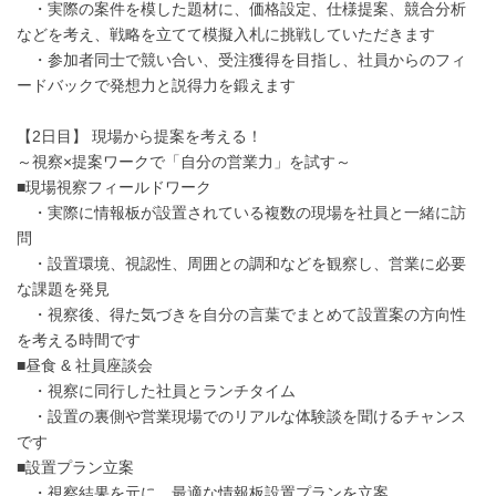
・実際の案件を模した題材に、価格設定、仕様提案、競合分析
などを考え、戦略を立てて模擬入札に挑戦していただきます
・参加者同士で競い合い、受注獲得を目指し、社員からのフィ
ードバックで発想力と説得力を鍛えます
【2日目】 現場から提案を考える！
～視察×提案ワークで「自分の営業力」を試す～
■現場視察フィールドワーク
・実際に情報板が設置されている複数の現場を社員と一緒に訪
問
・設置環境、視認性、周囲との調和などを観察し、営業に必要
な課題を発見
・視察後、得た気づきを自分の言葉でまとめて設置案の方向性
を考える時間です
■昼食 & 社員座談会
・視察に同行した社員とランチタイム
・設置の裏側や営業現場でのリアルな体験談を聞けるチャンス
です
■設置プラン立案
・視察結果を元に、最適な情報板設置プランを立案