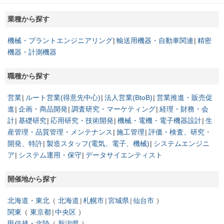
業種から探す
機械・プラントエンジニアリング
輸送用機器・自動車関連
精密
機器・計測機器
職種から探す
営業
ルート営業(得意先中心)
法人営業(BtoB)
営業推進・販売促
進
企画・商品開発
調査研究・マーケティング
経理・財務・会
計
基礎研究
応用研究・技術開発
機械・電機・電子機器設計
生
産管理・品質管理・メンテナンス
施工管理
評価・検査、研究・
開発、特許
製造スタッフ(電気、電子、機械)
システムエンジニ
ア
システム運用・保守
データサイエンティスト
開催地から探す
北海道・東北
北海道
札幌市
宮城県
仙台市
関東
東京都
中央区
甲信越・北陸
新潟県