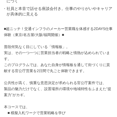
につく
・社員と本音で話せる座談会付き。仕事のやりがいやキャリア
が具体的に見える
■超ニッチ！交通インフラのメーカー営業職を体感する2DAYS仕事
体験（東京/名古屋/大阪/福岡開催）■
普段何気なく目にしている「情報板」。
実は、その一つ一つに営業担当者の戦略と情熱が込められていま
す。
このプログラムでは、あなた自身が情報板を通して街づくりに貢
献する官公庁営業を2日間で丸ごと体験できます。
公共性が高く、慎重な意思決定が求められる官公庁案件では、
製品の魅力だけでなく、設置場所の環境や地域特性をふまえた“提
案力”がカギ。
本コースでは、
■ 模擬入札ワークで営業戦略を学び