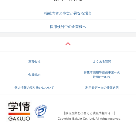
就活支援
就活コラム
掲載内容と事実が異なる場合
就活ノウハウが満載！
お役立ち記事・相談室など
採用検討中の企業様へ
適職診断
就活チャンネル
あなたに合う仕事を診断！
動画で対策講座をチェック
就活ニュースペーパー
よくある質問
運営会社
よくある質問
就活時事ニュースを更新
不明点があればこちら
募集者情報等提供事業への
会員規約
取組について
個人情報の取り扱いについて
利用者データの外部送信
【成長企業と出会える就職情報サイト】
Copyright Gakujo Co., Ltd. All rights reserved.