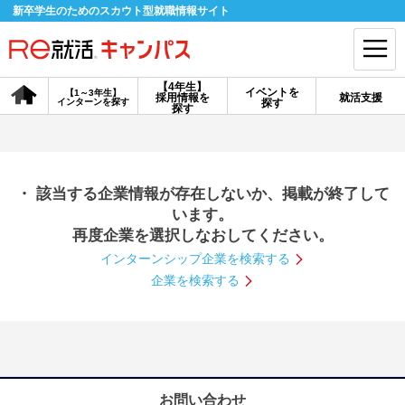
新卒学生のためのスカウト型就職情報サイト
【4年生】
イベントを
【1～3年生】
採用情報を
就活支援
インターンを探す
探す
会員登録
ログイン
探す
会員ID・パスワードを忘れた方はこちら
・ 該当する企業情報が存在しないか、掲載が終了して
探す
います。
再度企業を選択しなおしてください。
インターンシップ企業を検索する
【4年生】
【4年生】
【1～3年生】
採用情報を探す
説明会を探す
インターンを探す
企業を検索する
イベントを探す
スカウト
お知らせ
就活ノウハウ・サポート
お問い合わせ