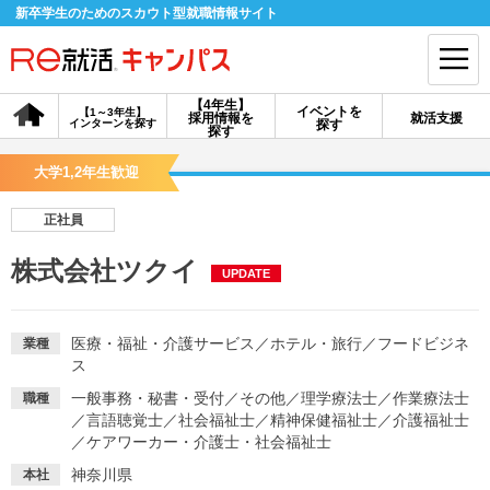
新卒学生のためのスカウト型就職情報サイト
【4年生】
イベントを
【1～3年生】
採用情報を
就活支援
インターンを探す
探す
会員登録
ログイン
探す
大学1,2年生歓迎
会員ID・パスワードを忘れた方はこちら
正社員
探す
株式会社ツクイ
UPDATE
【4年生】
【4年生】
【1～3年生】
採用情報を探す
説明会を探す
インターンを探す
医療・福祉・介護サービス
／
ホテル・旅行
／
フードビジネ
業種
ス
一般事務・秘書・受付
／
その他
／
理学療法士
／
作業療法士
職種
イベントを探す
スカウト
お知らせ
／
言語聴覚士
／
社会福祉士
／
精神保健福祉士
／
介護福祉士
／
ケアワーカー・介護士・社会福祉士
就活ノウハウ・サポート
神奈川県
本社