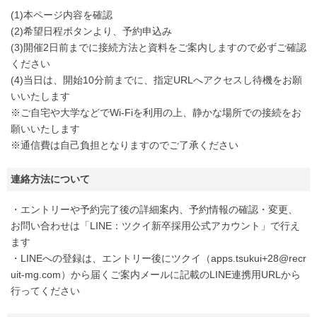
(1)本ページ内容を確認
(2)希望日程ボタンより、予約申込み
(3)開催2日前までに接続方法と資料をご案内しますので必ずご確認
ください
(4)当日は、開始10分前までに、指定URLへアクセスし待機をお願
いいたします
※ご自宅や大学などでWi-Fiを利用の上、静かな場所での接続をお
願いいたします
※通信費は自己負担となりますのでご了承ください
連絡方法について
・エントリーや予約完了後の詳細案内、予約情報の確認・変更、
お問い合わせは「LINE：ツクイ新卒採用公式アカウント」で行え
ます
・LINEへの登録は、エントリー後にツクイ（apps.tsukui+28@recr
uit-mg.com）から届くご案内メールに記載のLINE連携用URLから
行ってください