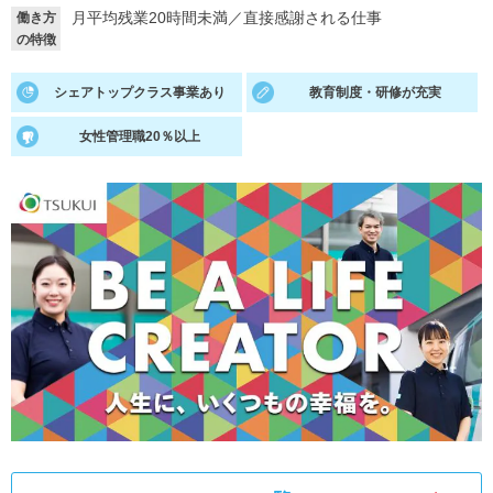
月平均残業20時間未満
／
直接感謝される仕事
働き方
就活支援
就活コラム
の特徴
就活ノウハウが満載！
お役立ち記事・相談室など
シェアトップクラス事業あり
教育制度・研修が充実
適職診断
就活チャンネル
女性管理職20％以上
あなたに合う仕事を診断！
動画で対策講座をチェック
就活ニュースペーパー
よくある質問
就活時事ニュースを更新
不明点があればこちら