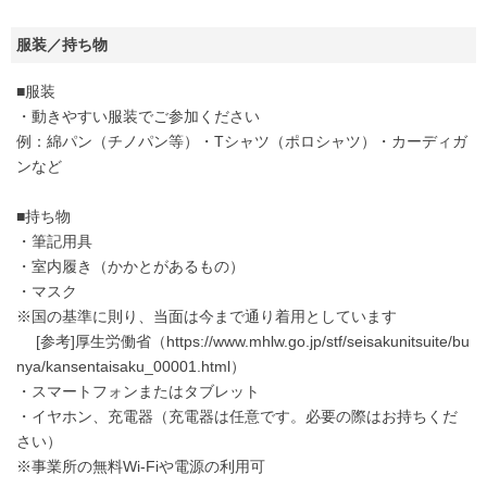
服装／持ち物
■服装
・動きやすい服装でご参加ください
例：綿パン（チノパン等）・Tシャツ（ポロシャツ）・カーディガ
ンなど
■持ち物
・筆記用具
・室内履き（かかとがあるもの）
・マスク
※国の基準に則り、当面は今まで通り着用としています
[参考]厚生労働省（https://www.mhlw.go.jp/stf/seisakunitsuite/bu
nya/kansentaisaku_00001.html）
・スマートフォンまたはタブレット
・イヤホン、充電器（充電器は任意です。必要の際はお持ちくだ
さい）
※事業所の無料Wi-Fiや電源の利用可