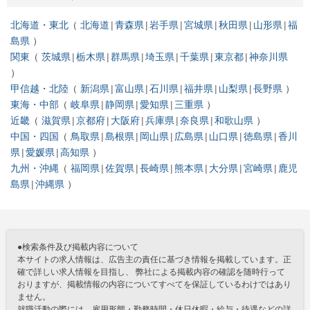
北海道・東北
北海道
青森県
岩手県
宮城県
秋田県
山形県
福
島県
関東
茨城県
栃木県
群馬県
埼玉県
千葉県
東京都
神奈川県
甲信越・北陸
新潟県
富山県
石川県
福井県
山梨県
長野県
東海・中部
岐阜県
静岡県
愛知県
三重県
近畿
滋賀県
京都府
大阪府
兵庫県
奈良県
和歌山県
中国・四国
鳥取県
島根県
岡山県
広島県
山口県
徳島県
香川
県
愛媛県
高知県
九州・沖縄
福岡県
佐賀県
長崎県
熊本県
大分県
宮崎県
鹿児
島県
沖縄県
●検索条件及び掲載内容について
本サイトの求人情報は、広告主の責任に基づき情報を掲載しています。正
確で詳しい求人情報を目指し、 弊社による掲載内容の確認を随時行って
おりますが、掲載情報の内容についてすべてを保証しているわけではあり
ません。
就職活動の際には、雇用形態・勤務時間・休日休暇・給与・待遇などの詳