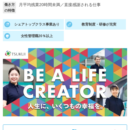
月平均残業20時間未満
／
直接感謝される仕事
働き方
就活支援
就活コラム
の特徴
就活ノウハウが満載！
お役立ち記事・相談室など
シェアトップクラス事業あり
教育制度・研修が充実
適職診断
就活チャンネル
女性管理職20％以上
あなたに合う仕事を診断！
動画で対策講座をチェック
就活ニュースペーパー
よくある質問
就活時事ニュースを更新
不明点があればこちら