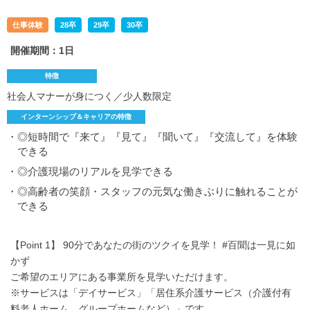
仕事体験
28卒
29卒
30卒
開催期間：1日
特徴
社会人マナーが身につく／少人数限定
インターンシップ＆キャリアの特徴
・◎短時間で『来て』『見て』『聞いて』『交流して』を体験
できる
・◎介護現場のリアルを見学できる
・◎高齢者の笑顔・スタッフの元気な働きぶりに触れることが
できる
【Point 1】 90分であなたの街のツクイを見学！ #百聞は一見に如
かず
ご希望のエリアにある事業所を見学いただけます。
※サービスは「デイサービス」「居住系介護サービス（介護付有
料老人ホーム、グループホームなど）」です。