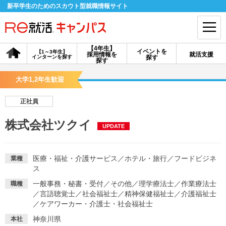
新卒学生のためのスカウト型就職情報サイト
【4年生】
イベントを
【1～3年生】
採用情報を
就活支援
インターンを探す
探す
会員登録
ログイン
探す
大学1,2年生歓迎
会員ID・パスワードを忘れた方はこちら
正社員
探す
株式会社ツクイ
UPDATE
【4年生】
【4年生】
【1～3年生】
採用情報を探す
説明会を探す
インターンを探す
医療・福祉・介護サービス
／
ホテル・旅行
／
フードビジネ
業種
ス
一般事務・秘書・受付
／
その他
／
理学療法士
／
作業療法士
職種
イベントを探す
スカウト
お知らせ
／
言語聴覚士
／
社会福祉士
／
精神保健福祉士
／
介護福祉士
／
ケアワーカー・介護士・社会福祉士
就活ノウハウ・サポート
神奈川県
本社