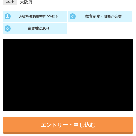
大阪府
本社
就活支援
就活コラム
教育制度・研修が充実
入社3年以内離職率15％以下
就活ノウハウが満載！
お役立ち記事・相談室など
家賃補助あり
適職診断
就活チャンネル
あなたに合う仕事を診断！
動画で対策講座をチェック
就活ニュースペーパー
よくある質問
就活時事ニュースを更新
不明点があればこちら
エントリー・申し込む