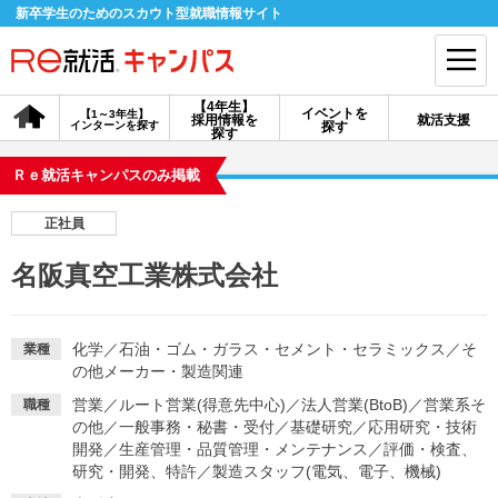
新卒学生のためのスカウト型就職情報サイト
【4年生】
イベントを
【1～3年生】
採用情報を
就活支援
インターンを探す
探す
会員登録
ログイン
探す
Ｒｅ就活キャンパスのみ掲載
会員ID・パスワードを忘れた方はこちら
正社員
探す
名阪真空工業株式会社
【4年生】
【4年生】
【1～3年生】
採用情報を探す
説明会を探す
インターンを探す
化学
／
石油・ゴム・ガラス・セメント・セラミックス
／
そ
業種
の他メーカー・製造関連
営業
／
ルート営業(得意先中心)
／
法人営業(BtoB)
／
営業系そ
職種
イベントを探す
スカウト
お知らせ
の他
／
一般事務・秘書・受付
／
基礎研究
／
応用研究・技術
開発
／
生産管理・品質管理・メンテナンス
／
評価・検査、
研究・開発、特許
／
製造スタッフ(電気、電子、機械)
就活ノウハウ・サポート