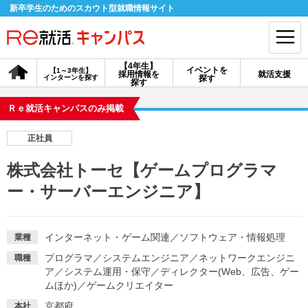
新卒学生のためのスカウト型就職情報サイト
【4年生】
イベントを
【1～3年生】
採用情報を
就活支援
インターンを探す
探す
会員登録
ログイン
探す
Ｒｅ就活キャンパスのみ掲載
会員ID・パスワードを忘れた方はこちら
正社員
探す
株式会社トーセ【ゲームプログラマ
ー・サーバーエンジニア】
【4年生】
【4年生】
【1～3年生】
採用情報を探す
説明会を探す
インターンを探す
インターネット・ゲーム関連
／
ソフトウェア・情報処理
業種
イベントを探す
スカウト
お知らせ
プログラマ
／
システムエンジニア
／
ネットワークエンジニ
職種
ア
／
システム運用・保守
／
ディレクター(Web、広告、ゲー
ムほか)
／
ゲームクリエイター
就活ノウハウ・サポート
京都府
本社