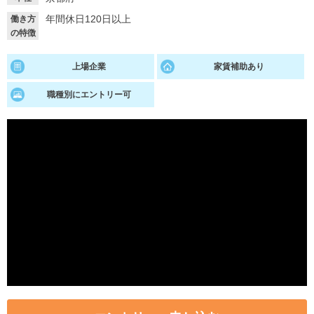
年間休日120日以上
働き方
就活支援
就活コラム
の特徴
就活ノウハウが満載！
お役立ち記事・相談室など
上場企業
家賃補助あり
適職診断
就活チャンネル
職種別にエントリー可
あなたに合う仕事を診断！
動画で対策講座をチェック
就活ニュースペーパー
よくある質問
就活時事ニュースを更新
不明点があればこちら