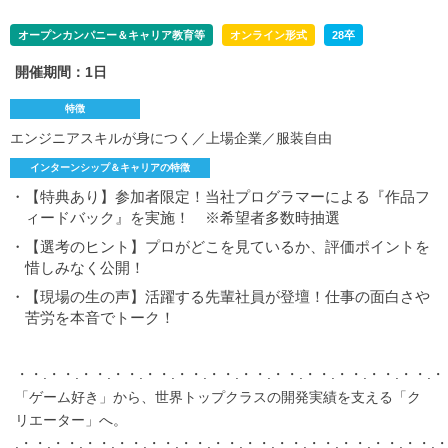
オープンカンパニー＆キャリア教育等
オンライン形式
28卒
開催期間：1日
特徴
エンジニアスキルが身につく／上場企業／服装自由
インターンシップ＆キャリアの特徴
・【特典あり】参加者限定！当社プログラマーによる『作品フ
ィードバック』を実施！ ※希望者多数時抽選
・【選考のヒント】プロがどこを見ているか、評価ポイントを
惜しみなく公開！
・【現場の生の声】活躍する先輩社員が登壇！仕事の面白さや
苦労を本音でトーク！
・・.・・.・・.・・.・・.・・.・・.・・.・・.・・.・・.・・.・・.・
「ゲーム好き」から、世界トップクラスの開発実績を支える「ク
リエーター」へ。
.・・.・・.・・.・・.・・.・・.・・.・・.・・.・・.・・.・・.・・.