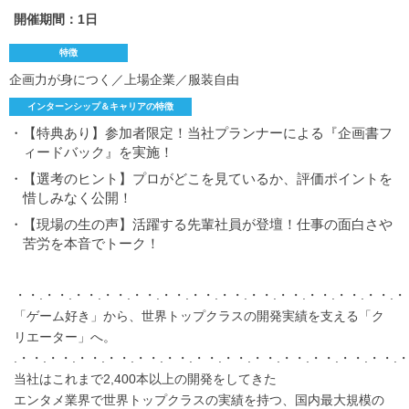
開催期間：1日
特徴
企画力が身につく／上場企業／服装自由
インターンシップ＆キャリアの特徴
・【特典あり】参加者限定！当社プランナーによる『企画書フ
ィードバック』を実施！
・【選考のヒント】プロがどこを見ているか、評価ポイントを
惜しみなく公開！
・【現場の生の声】活躍する先輩社員が登壇！仕事の面白さや
苦労を本音でトーク！
・・.・・.・・.・・.・・.・・.・・.・・.・・.・・.・・.・・.・・.・
「ゲーム好き」から、世界トップクラスの開発実績を支える「ク
リエーター」へ。
.・・.・・.・・.・・.・・.・・.・・.・・.・・.・・.・・.・・.・・.
当社はこれまで2,400本以上の開発をしてきた
エンタメ業界で世界トップクラスの実績を持つ、国内最大規模の