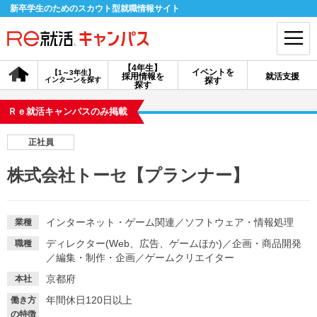
新卒学生のためのスカウト型就職情報サイト
【4年生】
イベントを
【1～3年生】
採用情報を
就活支援
インターンを探す
探す
会員登録
ログイン
探す
Ｒｅ就活キャンパスのみ掲載
会員ID・パスワードを忘れた方はこちら
正社員
探す
株式会社トーセ【プランナー】
【4年生】
【4年生】
【1～3年生】
採用情報を探す
説明会を探す
インターンを探す
インターネット・ゲーム関連
／
ソフトウェア・情報処理
業種
ディレクター(Web、広告、ゲームほか)
／
企画・商品開発
職種
／
編集・制作・企画
／
ゲームクリエイター
イベントを探す
スカウト
お知らせ
京都府
本社
年間休日120日以上
働き方
就活ノウハウ・サポート
の特徴