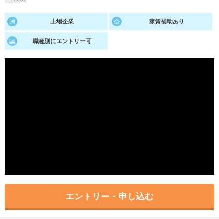
就活支援
就活コラム
上場企業
家賃補助あり
就活ノウハウが満載！
お役立ち記事・相談室など
職種別にエントリー可
適職診断
就活チャンネル
あなたに合う仕事を診断！
動画で対策講座をチェック
就活ニュースペーパー
よくある質問
就活時事ニュースを更新
不明点があればこちら
エントリー・申し込む