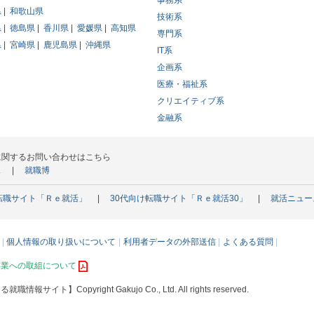
事務系
県
和歌山県
技術系
県
徳島県
香川県
愛媛県
高知県
専門系
県
宮崎県
鹿児島県
沖縄県
IT系
企画系
医療・福祉系
クリエイティブ系
金融系
に関するお問い合わせはこちら
ス
就職博
転職サイト「Ｒｅ就活」
30代向け転職サイト「Ｒｅ就活30」
就活ニュー
個人情報の取り扱いについて
利用者データの外部送信
よくある質問
事業への取組について
える就職情報サイト】
Copyright Gakujo Co., Ltd. All rights reserved.