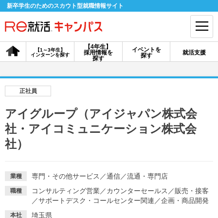
新卒学生のためのスカウト型就職情報サイト
【4年生】
イベントを
【1～3年生】
採用情報を
就活支援
インターンを探す
探す
会員登録
ログイン
探す
会員ID・パスワードを忘れた方はこちら
正社員
探す
アイグループ（アイジャパン株式会
社・アイコミュニケーション株式会
【4年生】
【4年生】
【1～3年生】
社）
採用情報を探す
説明会を探す
インターンを探す
専門・その他サービス
／
通信
／
流通・専門店
業種
イベントを探す
スカウト
お知らせ
コンサルティング営業
／
カウンターセールス
／
販売・接客
職種
／
サポートデスク・コールセンター関連
／
企画・商品開発
就活ノウハウ・サポート
埼玉県
本社