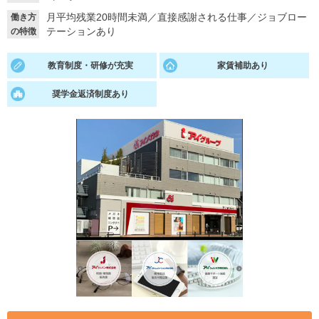
月平均残業20時間未満
／
直接感謝される仕事
／
ジョブロー
働き方
就活支援
就活コラム
テーションあり
の特徴
就活ノウハウが満載！
お役立ち記事・相談室など
教育制度・研修が充実
家賃補助あり
適職診断
就活チャンネル
奨学金返済制度あり
あなたに合う仕事を診断！
動画で対策講座をチェック
就活ニュースペーパー
よくある質問
就活時事ニュースを更新
不明点があればこちら