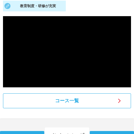
教育制度・研修が充実
就活支援
就活コラム
就活ノウハウが満載！
お役立ち記事・相談室など
適職診断
就活チャンネル
あなたに合う仕事を診断！
動画で対策講座をチェック
就活ニュースペーパー
よくある質問
就活時事ニュースを更新
不明点があればこちら
コース一覧