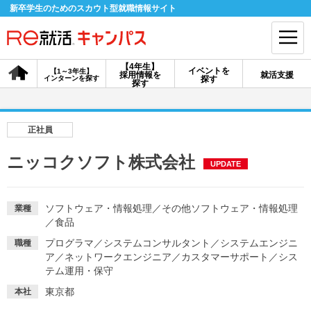
新卒学生のためのスカウト型就職情報サイト
【4年生】
イベントを
【1～3年生】
採用情報を
就活支援
インターンを探す
探す
会員登録
ログイン
探す
会員ID・パスワードを忘れた方はこちら
正社員
探す
ニッコクソフト株式会社
UPDATE
【4年生】
【4年生】
【1～3年生】
採用情報を探す
説明会を探す
インターンを探す
ソフトウェア・情報処理
／
その他ソフトウェア・情報処理
業種
／
食品
プログラマ
／
システムコンサルタント
／
システムエンジニ
職種
イベントを探す
ア
／
ネットワークエンジニア
スカウト
／
カスタマーサポート
お知らせ
／
シス
テム運用・保守
東京都
本社
就活ノウハウ・サポート