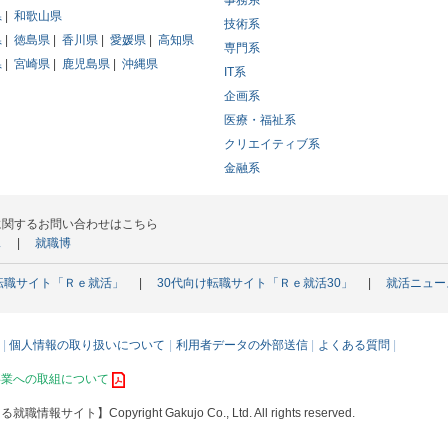
事務系
県
和歌山県
技術系
県
徳島県
香川県
愛媛県
高知県
専門系
県
宮崎県
鹿児島県
沖縄県
IT系
企画系
医療・福祉系
クリエイティブ系
金融系
に関するお問い合わせはこちら
ス
就職博
転職サイト「Ｒｅ就活」
30代向け転職サイト「Ｒｅ就活30」
就活ニュー
個人情報の取り扱いについて
利用者データの外部送信
よくある質問
事業への取組について
える就職情報サイト】
Copyright Gakujo Co., Ltd. All rights reserved.