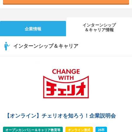
就活支援
就活コラム
就活ノウハウが満載！
お役立ち記事・相談室など
インターンシップ
企業情報
＆キャリア情報
適職診断
就活チャンネル
あなたに合う仕事を診断！
動画で対策講座をチェック
インターンシップ＆キャリア
就活ニュースペーパー
よくある質問
就活時事ニュースを更新
不明点があればこちら
【オンライン】チェリオを知ろう！企業説明会
オープンカンパニー＆キャリア教育等
オンライン形式
28卒