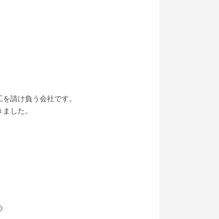
工を請け負う会社です。
きました。
◎