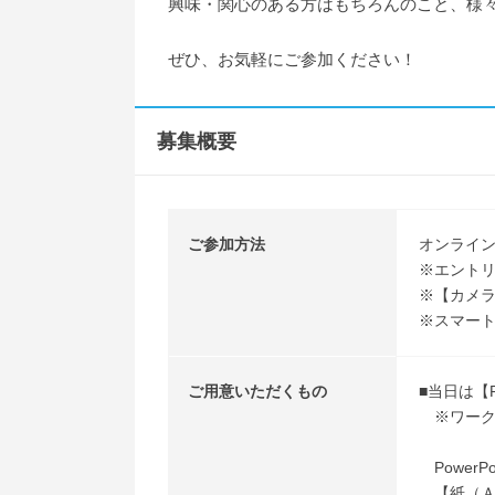
興味・関心のある方はもちろんのこと、様
ぜひ、お気軽にご参加ください！
募集概要
ご参加方法
オンライン（
※エント
※【カメ
※スマー
ご用意いただくもの
■当日は【
※ワークシ
PowerP
【紙（Ａ