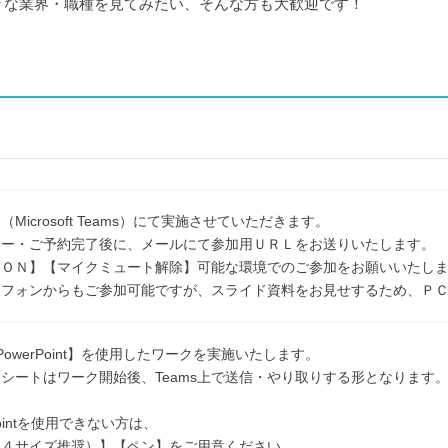
々な業界・職種を見てみたい、そんな方も大歓迎です！
Microsoft Teams）にて実施させていただきます。
リー・ご予約完了後に、メールにて参加用ＵＲＬをお送りいたします。
ラＯＮ】【マイクミュート解除】可能な環境でのご参加をお願いいたし
トフォンからもご参加可能ですが、スライド資料をお見せするため、Ｐ
PowerPoint】を使用したワークを実施いたします。
ートはワーク開始後、Teams上で送信・やり取りする形となります
ointを使用できない方は、
４サイズ推奨）】【ペン】をご用意ください。