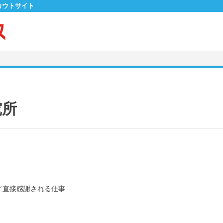
カウトサイト
究所
／
直接感謝される仕事