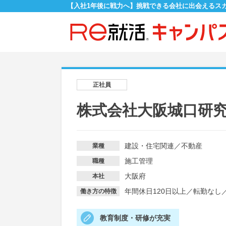
【入社1年後に戦力へ】挑戦できる会社に出会えるス
正社員
株式会社大阪城口研
建設・住宅関連
／
不動産
業種
施工管理
職種
大阪府
本社
年間休日120日以上
／
転勤なし
働き方の特徴
教育制度・研修が充実