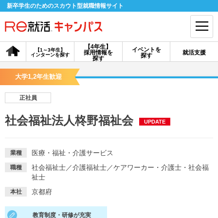
新卒学生のためのスカウト型就職情報サイト
【4年生】
イベントを
【1～3年生】
採用情報を
就活支援
インターンを探す
探す
会員登録
ログイン
探す
大学1,2年生歓迎
会員ID・パスワードを忘れた方はこちら
正社員
探す
社会福祉法人柊野福祉会
UPDATE
【4年生】
【4年生】
【1～3年生】
採用情報を探す
説明会を探す
インターンを探す
医療・福祉・介護サービス
業種
社会福祉士
／
介護福祉士
／
ケアワーカー・介護士・社会福
職種
祉士
イベントを探す
スカウト
お知らせ
京都府
本社
就活ノウハウ・サポート
教育制度・研修が充実