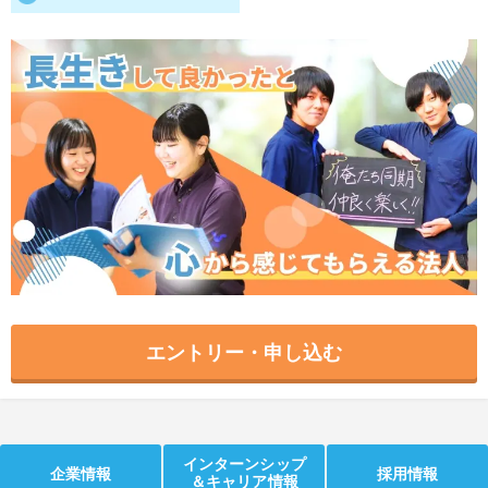
就活支援
就活コラム
就活ノウハウが満載！
お役立ち記事・相談室など
適職診断
就活チャンネル
あなたに合う仕事を診断！
動画で対策講座をチェック
就活ニュースペーパー
よくある質問
就活時事ニュースを更新
不明点があればこちら
エントリー・申し込む
インターンシップ
企業情報
採用情報
＆キャリア情報