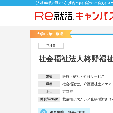
【入社1年後に戦力へ】挑戦できる会社に出会えるス
大学1,2年生歓迎
正社員
社会福祉法人柊野福
医療・福祉・介護サービス
業種
社会福祉士
／
介護福祉士
／
ケア
職種
京都府
本社
裁量権が大きい
／
直接感謝され
働き方の特徴
教育制度・研修が充実