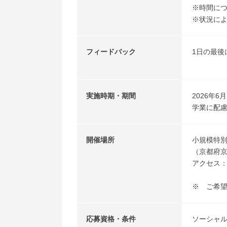
※時間につ
※状況に
フィードバック
1日の最
実施時期・期間
2026年6
学業に配
開催場所
小規模特
（京都府京
アクセス：
市バス北
※ ご希
応募資格・条件
ソーシャ