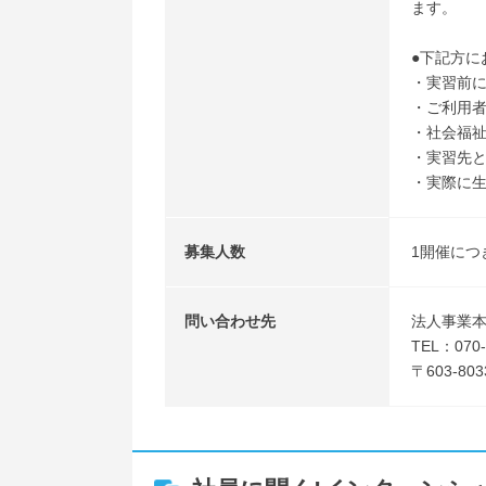
ます。
●下記方に
・実習前
・ご利用
・社会福
・実習先
・実際に
募集人数
1開催につ
問い合わせ先
法人事業
TEL：07
〒603-8