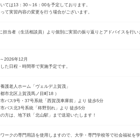
いては13：30～16：00を予定しております。
よって実習内容の変更を行う場合がございます。
後に担当者（生活相談員）より個別に実習の振り返りとアドバイスを行い
月～2026年12月
慮した日程・時間帯で実施予定です。
別養護老人ホーム「ヴェルデ上賀茂」
都市北区上賀茂馬ノ目町18 ）
市バス9号・37号系統「西賀茂車庫前」より 徒歩5分
3号系統「柊野別れ」より 徒歩5分
望の方は、地下鉄「北山駅」まで送迎いたします！
ルワークの専門用語を使用しますので、大学・専門学校等で社会福祉を