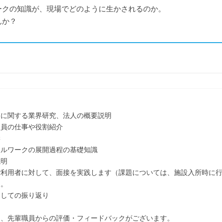
ークの知識が、現場でどのように生かされるのか。
んか？
界に関する業界研究、法人の概要説明
談員の仕事や役割紹介
学
ャルワークの展開過程の基礎知識
説明
ご利用者に対して、面接を実践します（課題については、施設入所時に
）。
通しての振り返り
は、先輩職員からの評価・フィードバックがございます。