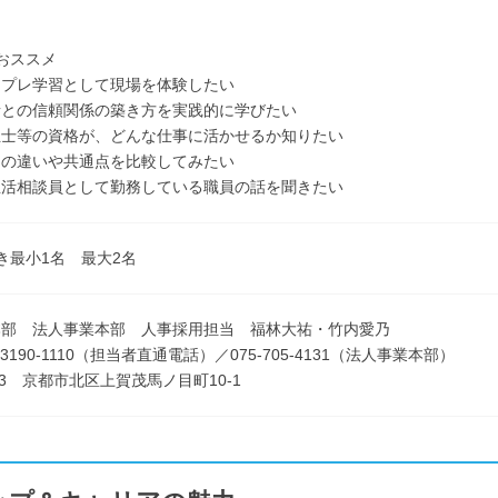
おススメ
にプレ学習として現場を体験したい
者との信頼関係の築き方を実践的に学びたい
祉士等の資格が、どんな仕事に活かせるか知りたい
との違いや共通点を比較してみたい
生活相談員として勤務している職員の話を聞きたい
き最小1名 最大2名
本部 法人事業本部 人事採用担当 福林大祐・竹内愛乃
0-3190-1110（担当者直通電話）／075-705-4131（法人事業本部）
033 京都市北区上賀茂馬ノ目町10-1