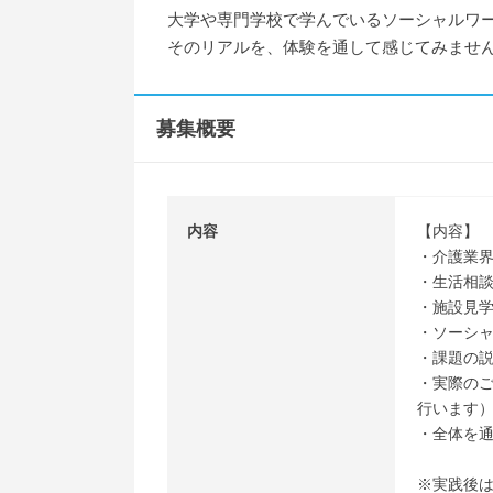
大学や専門学校で学んでいるソーシャルワ
そのリアルを、体験を通して感じてみませ
募集概要
内容
【内容】
・介護業
・生活相
・施設見
・ソーシ
・課題の
・実際の
行います
・全体を
※実践後