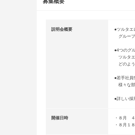
募集概要
説明会概要
●ツルタエ
グループ
●4つのグ
ツルタエ
どのよう
●若手社員
様々な部
●詳しい採
開催日時
・８月 
・８月１