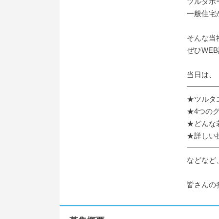
ツルタホ
一般住宅
そんな当
ぜひWE
当日は、
━━━━
★ツルタ
★4つの
★どんな
★詳しい
━━━━
などなど
皆さんの