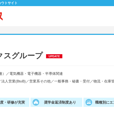
カウトサイト
クスグループ
UPDATE
連）
／
電気機器・電子機器・半導体関連
／
法人営業(BtoB)
／
営業系その他
／
一般事務・秘書・受付
／
物流・在庫
制度・研修が充実
奨学金返済制度あり
職種別にエ