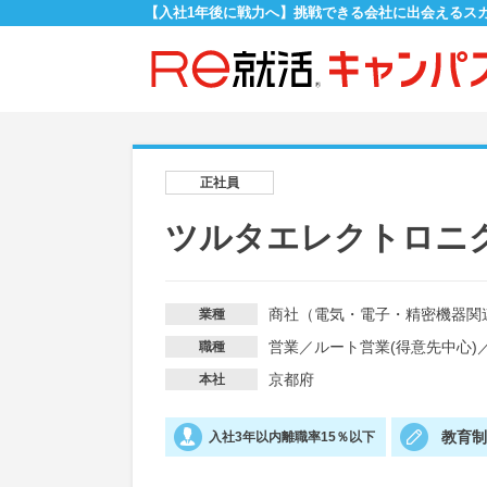
【入社1年後に戦力へ】挑戦できる会社に出会えるス
正社員
ツルタエレクトロニ
商社（電気・電子・精密機器関
業種
営業
／
ルート営業(得意先中心)
職種
京都府
本社
教育
入社3年以内離職率15％以下