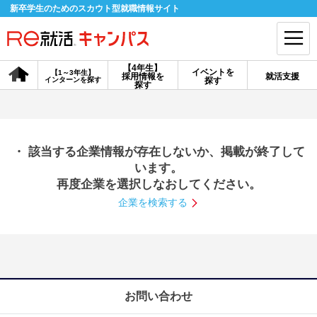
新卒学生のためのスカウト型就職情報サイト
【4年生】
イベントを
【1～3年生】
採用情報を
就活支援
インターンを探す
探す
会員登録
ログイン
探す
会員ID・パスワードを忘れた方はこちら
・ 該当する企業情報が存在しないか、掲載が終了して
探す
います。
再度企業を選択しなおしてください。
企業を検索する
【4年生】
【4年生】
【1～3年生】
採用情報を探す
説明会を探す
インターンを探す
イベントを探す
スカウト
お知らせ
お問い合わせ
就活ノウハウ・サポート