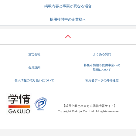
掲載内容と事実が異なる場合
就活支援
就活コラム
採用検討中の企業様へ
就活ノウハウが満載！
お役立ち記事・相談室など
適職診断
就活チャンネル
あなたに合う仕事を診断！
動画で対策講座をチェック
運営会社
よくある質問
就活ニュースペーパー
よくある質問
就活時事ニュースを更新
不明点があればこちら
募集者情報等提供事業への
会員規約
取組について
個人情報の取り扱いについて
利用者データの外部送信
【成長企業と出会える就職情報サイト】
Copyright Gakujo Co., Ltd. All rights reserved.