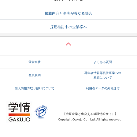
就活支援
就活コラム
掲載内容と事実が異なる場合
就活ノウハウが満載！
お役立ち記事・相談室など
採用検討中の企業様へ
適職診断
就活チャンネル
あなたに合う仕事を診断！
動画で対策講座をチェック
就活ニュースペーパー
よくある質問
運営会社
よくある質問
就活時事ニュースを更新
不明点があればこちら
募集者情報等提供事業への
会員規約
取組について
個人情報の取り扱いについて
利用者データの外部送信
【成長企業と出会える就職情報サイト】
Copyright Gakujo Co., Ltd. All rights reserved.