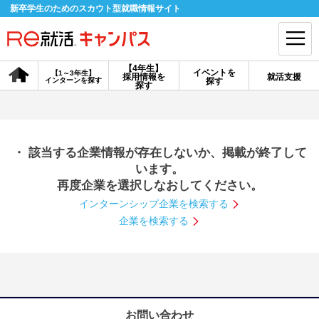
新卒学生のためのスカウト型就職情報サイト
【4年生】
イベントを
【1～3年生】
採用情報を
就活支援
インターンを探す
探す
会員登録
ログイン
探す
会員ID・パスワードを忘れた方はこちら
・ 該当する企業情報が存在しないか、掲載が終了して
探す
います。
再度企業を選択しなおしてください。
インターンシップ企業を検索する
【4年生】
【4年生】
【1～3年生】
採用情報を探す
説明会を探す
インターンを探す
企業を検索する
イベントを探す
スカウト
お知らせ
就活ノウハウ・サポート
お問い合わせ