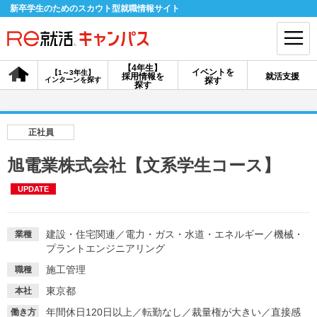
新卒学生のためのスカウト型就職情報サイト
【4年生】
イベントを
【1～3年生】
採用情報を
就活支援
インターンを探す
探す
会員登録
ログイン
探す
会員ID・パスワードを忘れた方はこちら
正社員
探す
旭電業株式会社【文系学生コース】
UPDATE
【4年生】
【4年生】
【1～3年生】
採用情報を探す
説明会を探す
インターンを探す
建設・住宅関連
／
電力・ガス・水道・エネルギー
／
機械・
業種
プラントエンジニアリング
イベントを探す
スカウト
お知らせ
施工管理
職種
東京都
本社
就活ノウハウ・サポート
年間休日120日以上
／
転勤なし
／
裁量権が大きい
／
直接感
働き方