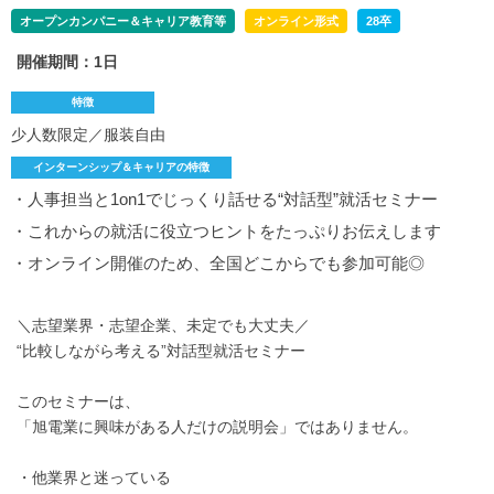
オープンカンパニー＆キャリア教育等
オンライン形式
28卒
開催期間：1日
特徴
少人数限定／服装自由
インターンシップ＆キャリアの特徴
・人事担当と1on1でじっくり話せる“対話型”就活セミナー
・これからの就活に役立つヒントをたっぷりお伝えします
・オンライン開催のため、全国どこからでも参加可能◎
＼志望業界・志望企業、未定でも大丈夫／
“比較しながら考える”対話型就活セミナー
このセミナーは、
「旭電業に興味がある人だけの説明会」ではありません。
・他業界と迷っている