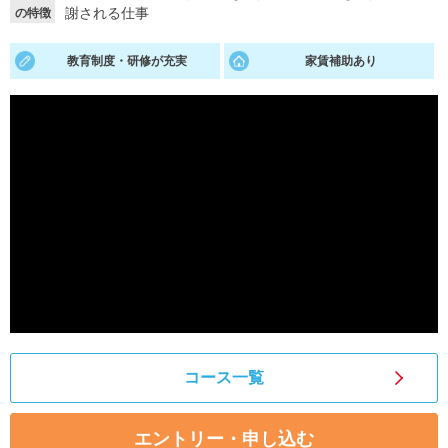
謝される仕事
の特徴
就活支援
就活コラム
教育制度・研修が充実
家賃補助あり
就活ノウハウが満載！
お役立ち記事・相談室など
適職診断
就活チャンネル
あなたに合う仕事を診断！
動画で対策講座をチェック
就活ニュースペーパー
よくある質問
就活時事ニュースを更新
不明点があればこちら
コース一覧
エントリー・申し込む