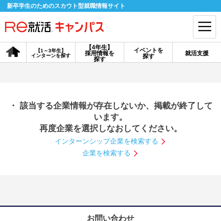
新卒学生のためのスカウト型就職情報サイト
【4年生】
イベントを
【1～3年生】
採用情報を
就活支援
インターンを探す
探す
会員登録
ログイン
探す
会員ID・パスワードを忘れた方はこちら
・ 該当する企業情報が存在しないか、掲載が終了して
探す
います。
再度企業を選択しなおしてください。
インターンシップ企業を検索する
【4年生】
【4年生】
【1～3年生】
採用情報を探す
説明会を探す
インターンを探す
企業を検索する
イベントを探す
スカウト
お知らせ
就活ノウハウ・サポート
お問い合わせ