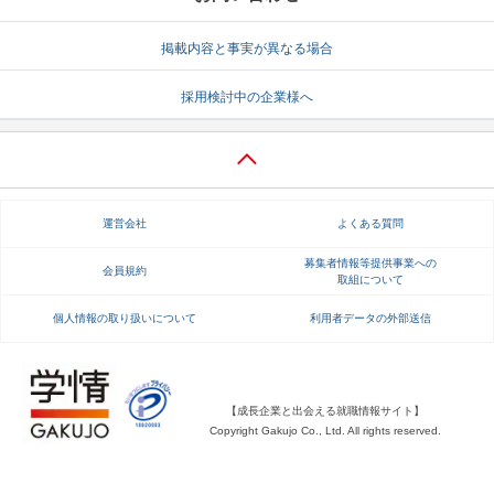
就活支援
就活コラム
掲載内容と事実が異なる場合
就活ノウハウが満載！
お役立ち記事・相談室など
採用検討中の企業様へ
適職診断
就活チャンネル
あなたに合う仕事を診断！
動画で対策講座をチェック
就活ニュースペーパー
よくある質問
運営会社
よくある質問
就活時事ニュースを更新
不明点があればこちら
募集者情報等提供事業への
会員規約
取組について
個人情報の取り扱いについて
利用者データの外部送信
【成長企業と出会える就職情報サイト】
Copyright Gakujo Co., Ltd. All rights reserved.