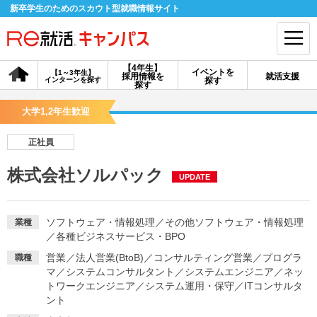
新卒学生のためのスカウト型就職情報サイト
【4年生】
イベントを
【1～3年生】
採用情報を
就活支援
インターンを探す
探す
会員登録
ログイン
探す
大学1,2年生歓迎
会員ID・パスワードを忘れた方はこちら
正社員
探す
株式会社ソルパック
UPDATE
【4年生】
【4年生】
【1～3年生】
採用情報を探す
説明会を探す
インターンを探す
ソフトウェア・情報処理
／
その他ソフトウェア・情報処理
業種
／
各種ビジネスサービス・BPO
営業
／
法人営業(BtoB)
／
コンサルティング営業
／
プログラ
職種
イベントを探す
スカウト
お知らせ
マ
／
システムコンサルタント
／
システムエンジニア
／
ネッ
トワークエンジニア
／
システム運用・保守
／
ITコンサルタ
ント
就活ノウハウ・サポート