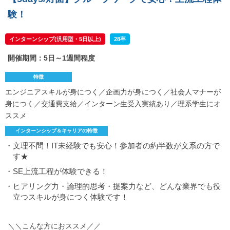
験！
インターンシップ(汎用型・5日以上)
28卒
開催期間：5日～1週間程度
特徴
エンジニアスキルが身につく／企画力が身につく／社会人マナーが
身につく／交通費支給／インターン生受入実績あり／理系学生にオ
ススメ
インターンシップ＆キャリアの特徴
・文理不問！IT未経験でも安心！参加者の約半数が文系の方で
す★
・SE上流工程が体験できる！
・ヒアリング力・論理的思考・提案力など、どんな業界でも役
立つスキルが身につく体験です！
＼＼こんな方におススメ／／