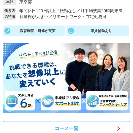
東京都
本社
就活支援
就活コラム
年間休日120日以上
／
転勤なし
／
月平均残業20時間未満
／
働き方
裁量権が大きい
／
リモートワーク・在宅勤務可
の特徴
就活ノウハウが満載！
お役立ち記事・相談室など
教育制度・研修が充実
家賃補助あり
適職診断
就活チャンネル
あなたに合う仕事を診断！
動画で対策講座をチェック
就活ニュースペーパー
よくある質問
就活時事ニュースを更新
不明点があればこちら
コース一覧