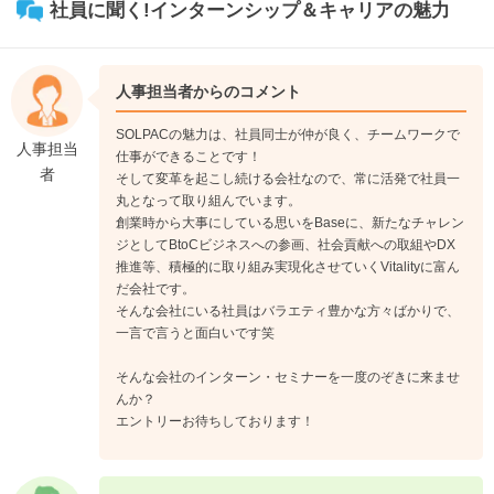
社員に聞く!インターンシップ＆キャリアの魅力
人事担当者からのコメント
SOLPACの魅力は、社員同士が仲が良く、チームワークで
人事担当
仕事ができることです！
者
そして変革を起こし続ける会社なので、常に活発で社員一
丸となって取り組んでいます。
創業時から大事にしている思いをBaseに、新たなチャレン
ジとしてBtoCビジネスへの参画、社会貢献への取組やDX
推進等、積極的に取り組み実現化させていくVitalityに富ん
だ会社です。
そんな会社にいる社員はバラエティ豊かな方々ばかりで、
一言で言うと面白いです笑
そんな会社のインターン・セミナーを一度のぞきに来ませ
んか？
エントリーお待ちしております！