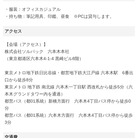
・服装：オフィスカジュアル
・持ち物：筆記用具、印鑑、昼食 ※PCは貸与します。
アクセス
【会場（アクセス）】
株式会社ソルパック 六本木本社
（東京都港区六本木4-1-4 黒崎ビル8階）
東京メトロ地下鉄日比谷線・都営地下鉄大江戸線 六本木駅 6番出
口から徒歩8分
東京メトロ 地下鉄 南北線 六本木一丁目駅 西改札から徒歩5分（六
本木グランドタワー内を通過）
都営バス（都01系統）新橋方面行 六本木4丁目バス停から徒歩0
分
都営バス（都01系統）六本木方面行 六本木4丁目バス停から徒歩
3分
交通費