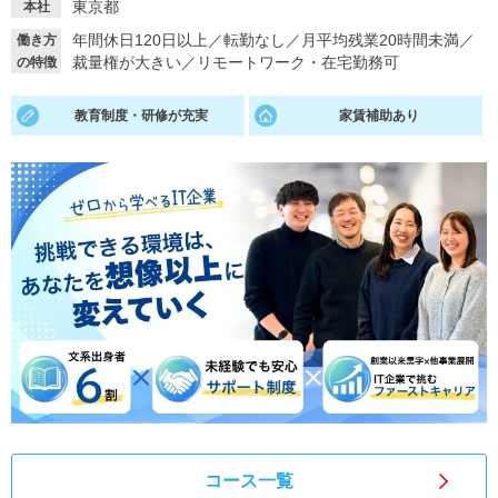
東京都
本社
就活支援
就活コラム
年間休日120日以上
／
転勤なし
／
月平均残業20時間未満
／
働き方
裁量権が大きい
／
リモートワーク・在宅勤務可
の特徴
就活ノウハウが満載！
お役立ち記事・相談室など
教育制度・研修が充実
家賃補助あり
適職診断
就活チャンネル
あなたに合う仕事を診断！
動画で対策講座をチェック
就活ニュースペーパー
よくある質問
就活時事ニュースを更新
不明点があればこちら
コース一覧