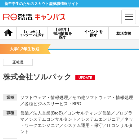
新卒学生のためのスカウト型就職情報サイト
【4年生】
イベントを
【1～3年生】
採用情報を
就活支援
インターンを探す
探す
会員登録
ログイン
探す
大学1,2年生歓迎
会員ID・パスワードを忘れた方はこちら
正社員
探す
株式会社ソルパック
UPDATE
【4年生】
【4年生】
【1～3年生】
採用情報を探す
説明会を探す
インターンを探す
ソフトウェア・情報処理
／
その他ソフトウェア・情報処理
業種
／
各種ビジネスサービス・BPO
営業
／
法人営業(BtoB)
／
コンサルティング営業
／
プログラ
職種
イベントを探す
スカウト
お知らせ
マ
／
システムコンサルタント
／
システムエンジニア
／
ネッ
トワークエンジニア
／
システム運用・保守
／
ITコンサルタ
ント
就活ノウハウ・サポート