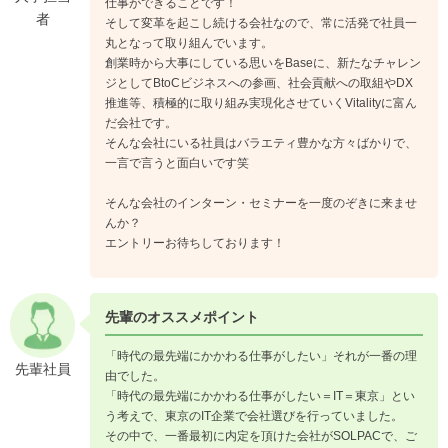
仕事ができることです！
者
そして変革を起こし続ける会社なので、常に活発で社員一
丸となって取り組んでいます。
創業時から大事にしている思いをBaseに、新たなチャレン
ジとしてBtoCビジネスへの参画、社会貢献への取組やDX
推進等、積極的に取り組み実現化させていくVitalityに富ん
だ会社です。
そんな会社にいる社員はバラエティ豊かな方々ばかりで、
一言で言うと面白いです笑
そんな会社のインターン・セミナーを一度のぞきに来ませ
んか？
エントリーお待ちしております！
先輩のオススメポイント
「時代の最先端にかかわる仕事がしたい」それが一番の理
先輩社員
由でした。
「時代の最先端にかかわる仕事がしたい＝IT＝東京」とい
う考えで、東京のIT企業で会社選びを行っていました。
その中で、一番最初に内定を頂けた会社がSOLPACで、ご