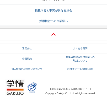
就活支援
就活コラム
掲載内容と事実が異なる場合
就活ノウハウが満載！
お役立ち記事・相談室など
採用検討中の企業様へ
適職診断
就活チャンネル
あなたに合う仕事を診断！
動画で対策講座をチェック
就活ニュースペーパー
よくある質問
運営会社
よくある質問
就活時事ニュースを更新
不明点があればこちら
募集者情報等提供事業への
会員規約
取組について
個人情報の取り扱いについて
利用者データの外部送信
【成長企業と出会える就職情報サイト】
Copyright Gakujo Co., Ltd. All rights reserved.