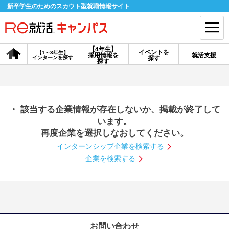
新卒学生のためのスカウト型就職情報サイト
【4年生】
イベントを
【1～3年生】
採用情報を
就活支援
インターンを探す
探す
会員登録
ログイン
探す
会員ID・パスワードを忘れた方はこちら
・ 該当する企業情報が存在しないか、掲載が終了して
探す
います。
再度企業を選択しなおしてください。
インターンシップ企業を検索する
【4年生】
【4年生】
【1～3年生】
採用情報を探す
説明会を探す
インターンを探す
企業を検索する
イベントを探す
スカウト
お知らせ
就活ノウハウ・サポート
お問い合わせ