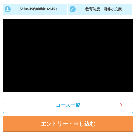
教育制度・研修が充実
入社3年以内離職率15％以下
就活支援
就活コラム
就活ノウハウが満載！
お役立ち記事・相談室など
適職診断
就活チャンネル
あなたに合う仕事を診断！
動画で対策講座をチェック
就活ニュースペーパー
よくある質問
就活時事ニュースを更新
不明点があればこちら
コース一覧
エントリー・申し込む