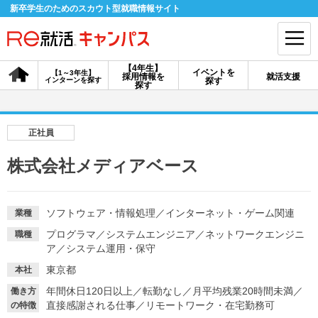
新卒学生のためのスカウト型就職情報サイト
【4年生】
イベントを
【1～3年生】
採用情報を
就活支援
インターンを探す
探す
会員登録
ログイン
探す
会員ID・パスワードを忘れた方はこちら
正社員
探す
株式会社メディアベース
【4年生】
【4年生】
【1～3年生】
採用情報を探す
説明会を探す
インターンを探す
ソフトウェア・情報処理
／
インターネット・ゲーム関連
業種
プログラマ
／
システムエンジニア
／
ネットワークエンジニ
職種
ア
／
システム運用・保守
イベントを探す
スカウト
お知らせ
東京都
本社
年間休日120日以上
／
転勤なし
／
月平均残業20時間未満
／
働き方
直接感謝される仕事
／
リモートワーク・在宅勤務可
就活ノウハウ・サポート
の特徴