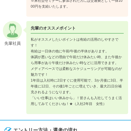
※来社型セミナーに参加された方には交通費として一律10
00円を支給いたします。
先輩のオススメポイント
私がオススメしたいポイントは有給の活用のしやすさで
先輩社員
す！
有給は一日休の他に午前/午後の半休があります。
体調が悪いなどの理由で午前だけ休みたい時、また午後か
ら用事があり午後だけ休みたい時などに活用できます。
メディアベースでは柔軟なスケジューリングが可能なのが
魅力です！
1年目は入社時に2日すぐに使用可能で、3か月後に3日、半
年後に12日、その後1年ごとに増えていき、最大21日分補
充されるようになります。
「いい仕事はいい休みから」！皆さんも入社してうまく活
用してみてくださいね！★（入社2年目 女性）
エントリー方法・選考の流れ