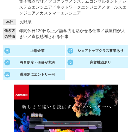
電子機器設計
／
プログラマ
／
システムコンサルタント
／
シ
ステムエンジニア
／
ネットワークエンジニア
／
セールスエ
就活支援
就活コラム
ンジニア
／
カスタマーエンジニア
就活ノウハウが満載！
お役立ち記事・相談室など
長野県
本社
年間休日120日以上
／
語学力を活かせる仕事
／
裁量権が大
働き方
適職診断
就活チャンネル
きい
／
直接感謝される仕事
の特徴
あなたに合う仕事を診断！
動画で対策講座をチェック
上場企業
シェアトップクラス事業あり
就活ニュースペーパー
よくある質問
教育制度・研修が充実
家賃補助あり
就活時事ニュースを更新
不明点があればこちら
職種別にエントリー可