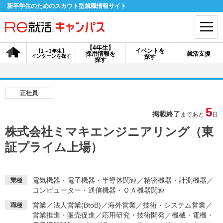
新卒学生のためのスカウト型就職情報サイト
【4年生】
イベントを
【1～3年生】
採用情報を
就活支援
インターンを探す
探す
会員登録
ログイン
探す
会員ID・パスワードを忘れた方はこちら
正社員
探す
5
掲載終了
まであと
日
株式会社ミマキエンジニアリング（東
【4年生】
【4年生】
【1～3年生】
証プライム上場）
採用情報を探す
説明会を探す
インターンを探す
電気機器・電子機器・半導体関連
／
精密機器・計測機器
／
業種
イベントを探す
スカウト
お知らせ
コンピューター・通信機器・ＯＡ機器関連
営業
／
法人営業(BtoB)
／
海外営業
／
技術・システム営業
／
職種
就活ノウハウ・サポート
営業推進・販売促進
／
応用研究・技術開発
／
機械・電機・