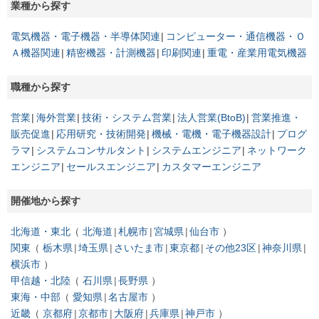
業種から探す
電気機器・電子機器・半導体関連
コンピューター・通信機器・Ｏ
Ａ機器関連
精密機器・計測機器
印刷関連
重電・産業用電気機器
職種から探す
営業
海外営業
技術・システム営業
法人営業(BtoB)
営業推進・
販売促進
応用研究・技術開発
機械・電機・電子機器設計
プログ
ラマ
システムコンサルタント
システムエンジニア
ネットワーク
エンジニア
セールスエンジニア
カスタマーエンジニア
開催地から探す
北海道・東北
北海道
札幌市
宮城県
仙台市
関東
栃木県
埼玉県
さいたま市
東京都
その他23区
神奈川県
横浜市
甲信越・北陸
石川県
長野県
東海・中部
愛知県
名古屋市
近畿
京都府
京都市
大阪府
兵庫県
神戸市