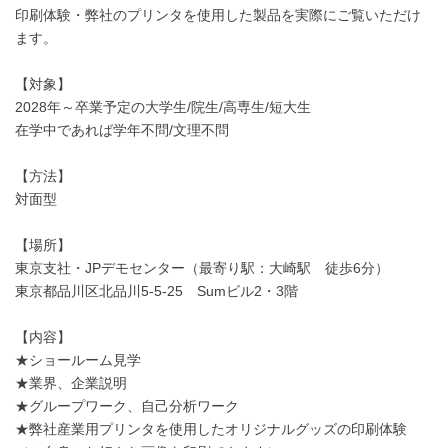
印刷体験・弊社のプリンタを使用した製品を実際にご覧いただけ
ます。
【対象】
2028年～卒業予定の大学生/院生/高専生/短大生
在学中であれば学年不問/文理不問
【方法】
対面型
【場所】
東京支社・JPデモセンター（最寄り駅：大崎駅 徒歩6分）
東京都品川区北品川5-5-25 Sumビル2・3階
【内容】
★ショールーム見学
★業界、企業説明
★グループワーク、自己分析ワーク
★弊社産業用プリンタを使用したオリジナルグッズの印刷体験