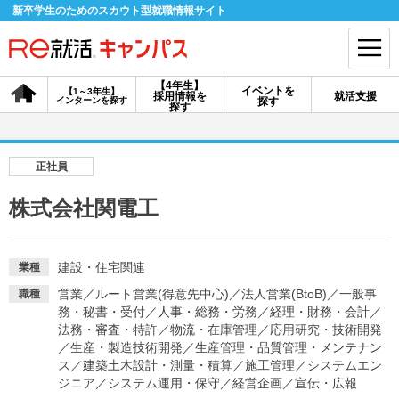
新卒学生のためのスカウト型就職情報サイト
【4年生】
イベントを
【1～3年生】
採用情報を
就活支援
インターンを探す
探す
会員登録
ログイン
探す
会員ID・パスワードを忘れた方はこちら
正社員
探す
株式会社関電工
【4年生】
【4年生】
【1～3年生】
採用情報を探す
説明会を探す
インターンを探す
建設・住宅関連
業種
営業
／
ルート営業(得意先中心)
／
法人営業(BtoB)
／
一般事
職種
務・秘書・受付
／
人事・総務・労務
／
経理・財務・会計
／
イベントを探す
法務・審査・特許
／
物流・在庫管理
スカウト
／
応用研究・技術開発
お知らせ
／
生産・製造技術開発
／
生産管理・品質管理・メンテナン
ス
／
建築土木設計・測量・積算
／
施工管理
／
システムエン
ジニア
／
システム運用・保守
／
経営企画
／
宣伝・広報
就活ノウハウ・サポート