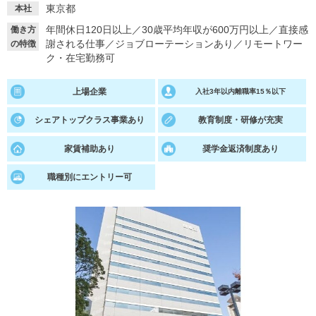
東京都
本社
就活支援
就活コラム
年間休日120日以上
／
30歳平均年収が600万円以上
／
直接感
働き方
謝される仕事
／
ジョブローテーションあり
／
リモートワー
の特徴
就活ノウハウが満載！
お役立ち記事・相談室など
ク・在宅勤務可
適職診断
就活チャンネル
上場企業
入社3年以内離職率15％以下
あなたに合う仕事を診断！
動画で対策講座をチェック
シェアトップクラス事業あり
教育制度・研修が充実
就活ニュースペーパー
よくある質問
家賃補助あり
奨学金返済制度あり
就活時事ニュースを更新
不明点があればこちら
職種別にエントリー可