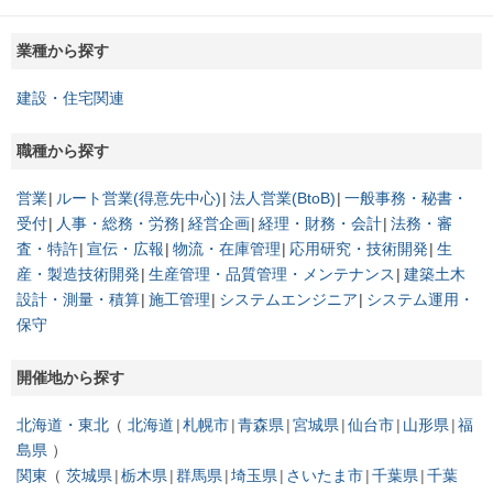
業種から探す
建設・住宅関連
職種から探す
営業
ルート営業(得意先中心)
法人営業(BtoB)
一般事務・秘書・
受付
人事・総務・労務
経営企画
経理・財務・会計
法務・審
査・特許
宣伝・広報
物流・在庫管理
応用研究・技術開発
生
産・製造技術開発
生産管理・品質管理・メンテナンス
建築土木
設計・測量・積算
施工管理
システムエンジニア
システム運用・
保守
開催地から探す
北海道・東北
北海道
札幌市
青森県
宮城県
仙台市
山形県
福
島県
関東
茨城県
栃木県
群馬県
埼玉県
さいたま市
千葉県
千葉