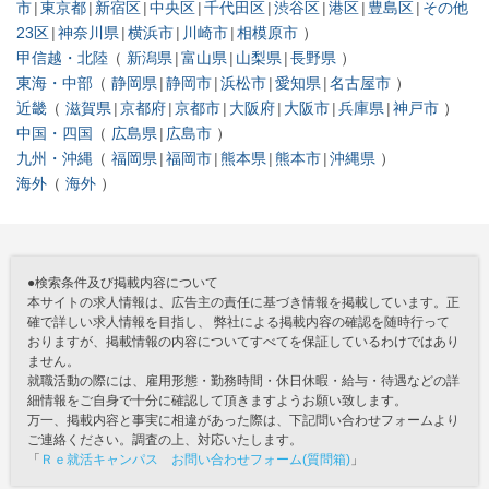
市
東京都
新宿区
中央区
千代田区
渋谷区
港区
豊島区
その他
23区
神奈川県
横浜市
川崎市
相模原市
甲信越・北陸
新潟県
富山県
山梨県
長野県
東海・中部
静岡県
静岡市
浜松市
愛知県
名古屋市
近畿
滋賀県
京都府
京都市
大阪府
大阪市
兵庫県
神戸市
中国・四国
広島県
広島市
九州・沖縄
福岡県
福岡市
熊本県
熊本市
沖縄県
海外
海外
●検索条件及び掲載内容について
本サイトの求人情報は、広告主の責任に基づき情報を掲載しています。正
確で詳しい求人情報を目指し、 弊社による掲載内容の確認を随時行って
おりますが、掲載情報の内容についてすべてを保証しているわけではあり
ません。
就職活動の際には、雇用形態・勤務時間・休日休暇・給与・待遇などの詳
細情報をご自身で十分に確認して頂きますようお願い致します。
万一、掲載内容と事実に相違があった際は、下記問い合わせフォームより
ご連絡ください。調査の上、対応いたします。
「
Ｒｅ就活キャンパス お問い合わせフォーム(質問箱)
」