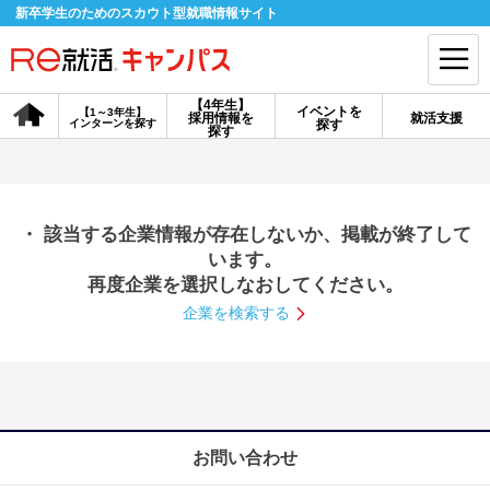
新卒学生のためのスカウト型就職情報サイト
【4年生】
イベントを
【1～3年生】
採用情報を
就活支援
インターンを探す
探す
会員登録
ログイン
探す
会員ID・パスワードを忘れた方はこちら
・ 該当する企業情報が存在しないか、掲載が終了して
探す
います。
再度企業を選択しなおしてください。
企業を検索する
【4年生】
【4年生】
【1～3年生】
採用情報を探す
説明会を探す
インターンを探す
イベントを探す
スカウト
お知らせ
お問い合わせ
就活ノウハウ・サポート