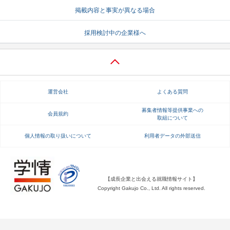
掲載内容と事実が異なる場合
就活支援
就活コラム
採用検討中の企業様へ
就活ノウハウが満載！
お役立ち記事・相談室など
適職診断
就活チャンネル
あなたに合う仕事を診断！
動画で対策講座をチェック
運営会社
よくある質問
就活ニュースペーパー
よくある質問
就活時事ニュースを更新
不明点があればこちら
募集者情報等提供事業への
会員規約
取組について
個人情報の取り扱いについて
利用者データの外部送信
【成長企業と出会える就職情報サイト】
Copyright Gakujo Co., Ltd. All rights reserved.