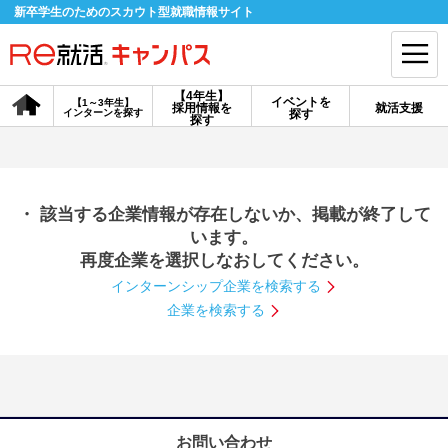
新卒学生のためのスカウト型就職情報サイト
【4年生】
イベントを
【1～3年生】
採用情報を
就活支援
インターンを探す
探す
会員登録
ログイン
探す
会員ID・パスワードを忘れた方はこちら
・ 該当する企業情報が存在しないか、掲載が終了して
探す
います。
再度企業を選択しなおしてください。
インターンシップ企業を検索する
【4年生】
【4年生】
【1～3年生】
採用情報を探す
説明会を探す
インターンを探す
企業を検索する
イベントを探す
スカウト
お知らせ
就活ノウハウ・サポート
お問い合わせ