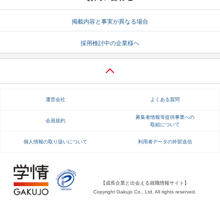
就活支援
就活コラム
掲載内容と事実が異なる場合
就活ノウハウが満載！
お役立ち記事・相談室など
採用検討中の企業様へ
適職診断
就活チャンネル
あなたに合う仕事を診断！
動画で対策講座をチェック
就活ニュースペーパー
よくある質問
運営会社
よくある質問
就活時事ニュースを更新
不明点があればこちら
募集者情報等提供事業への
会員規約
取組について
個人情報の取り扱いについて
利用者データの外部送信
【成長企業と出会える就職情報サイト】
Copyright Gakujo Co., Ltd. All rights reserved.