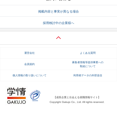
就活支援
就活コラム
掲載内容と事実が異なる場合
就活ノウハウが満載！
お役立ち記事・相談室など
採用検討中の企業様へ
適職診断
就活チャンネル
あなたに合う仕事を診断！
動画で対策講座をチェック
就活ニュースペーパー
よくある質問
運営会社
よくある質問
就活時事ニュースを更新
不明点があればこちら
募集者情報等提供事業への
会員規約
取組について
個人情報の取り扱いについて
利用者データの外部送信
【成長企業と出会える就職情報サイト】
Copyright Gakujo Co., Ltd. All rights reserved.