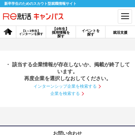
新卒学生のためのスカウト型就職情報サイト
【4年生】
イベントを
【1～3年生】
採用情報を
就活支援
インターンを探す
探す
会員登録
ログイン
探す
会員ID・パスワードを忘れた方はこちら
・ 該当する企業情報が存在しないか、掲載が終了して
探す
います。
再度企業を選択しなおしてください。
インターンシップ企業を検索する
【4年生】
【4年生】
【1～3年生】
採用情報を探す
説明会を探す
インターンを探す
企業を検索する
イベントを探す
スカウト
お知らせ
就活ノウハウ・サポート
お問い合わせ