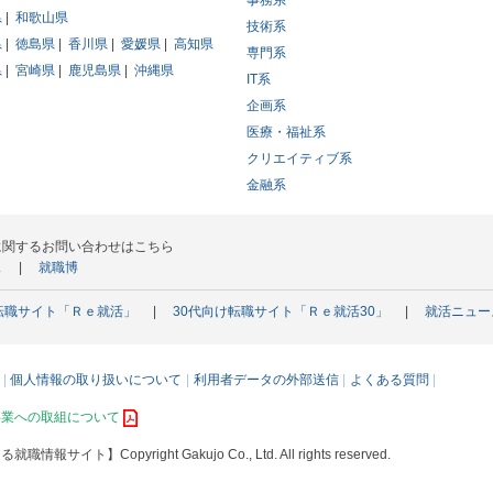
事務系
県
和歌山県
技術系
県
徳島県
香川県
愛媛県
高知県
専門系
県
宮崎県
鹿児島県
沖縄県
IT系
企画系
医療・福祉系
クリエイティブ系
金融系
に関するお問い合わせはこちら
ス
就職博
転職サイト「Ｒｅ就活」
30代向け転職サイト「Ｒｅ就活30」
就活ニュー
個人情報の取り扱いについて
利用者データの外部送信
よくある質問
事業への取組について
える就職情報サイト】
Copyright Gakujo Co., Ltd. All rights reserved.