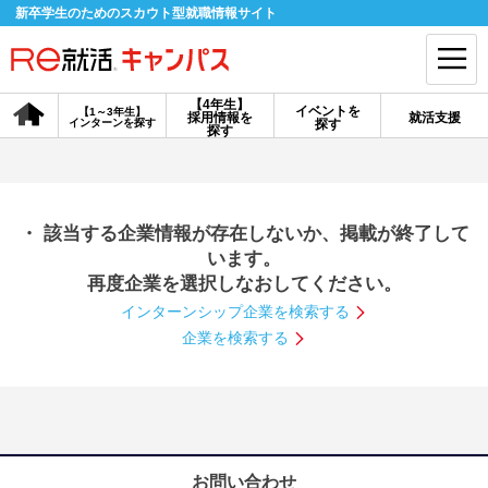
新卒学生のためのスカウト型就職情報サイト
【4年生】
イベントを
【1～3年生】
採用情報を
就活支援
インターンを探す
探す
会員登録
ログイン
探す
会員ID・パスワードを忘れた方はこちら
・ 該当する企業情報が存在しないか、掲載が終了して
探す
います。
再度企業を選択しなおしてください。
インターンシップ企業を検索する
【4年生】
【4年生】
【1～3年生】
採用情報を探す
説明会を探す
インターンを探す
企業を検索する
イベントを探す
スカウト
お知らせ
就活ノウハウ・サポート
お問い合わせ