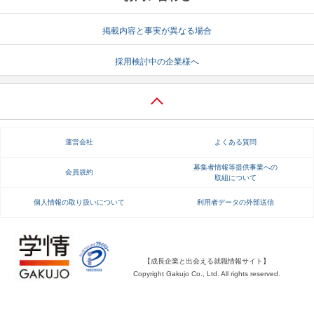
就活支援
就活コラム
掲載内容と事実が異なる場合
就活ノウハウが満載！
お役立ち記事・相談室など
採用検討中の企業様へ
適職診断
就活チャンネル
あなたに合う仕事を診断！
動画で対策講座をチェック
就活ニュースペーパー
よくある質問
運営会社
よくある質問
就活時事ニュースを更新
不明点があればこちら
募集者情報等提供事業への
会員規約
取組について
個人情報の取り扱いについて
利用者データの外部送信
【成長企業と出会える就職情報サイト】
Copyright Gakujo Co., Ltd. All rights reserved.