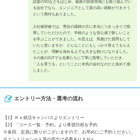
話題の5Gなどをはじめ、最新の技術領域にも取り組んでい
る会社でなら、エンジニアとして質の高い経験ができそう
という期待もありました。
入社後研修では、専任の講師の方に本当につきっきりで指
導していただけたので、学校のような安心感で新しいこと
を学ぶことができました。今思えば、馬鹿げた質問もして
いたと思いますが、どんなことにもしっかり答えてもらえ
たことが、理解を深める上でも大きな助けになりました。
その後のOJTでも先輩たちに丁寧に指導していただき、
「人を育てる」ということに本気の会社なのだと改めて感
じました。
エントリー方法・選考の流れ
【1】Ｒｅ就活キャンパスよりエントリー
【2】「コース一覧・予約」より希望日程を予約
※各回、定員に限りがございますので、お早めにご予約ください。
※エントリーシート等の提出は必要ありません。