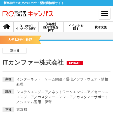
新卒学生のためのスカウト型就職情報サイト
【4年生】
イベントを
【1～3年生】
採用情報を
就活支援
インターンを探す
探す
会員登録
ログイン
探す
大学1,2年生歓迎
会員ID・パスワードを忘れた方はこちら
正社員
探す
ITカンファー株式会社
UPDATE
【4年生】
【4年生】
【1～3年生】
採用情報を探す
説明会を探す
インターンを探す
インターネット・ゲーム関連
／
通信
／
ソフトウェア・情報
業種
処理
システムエンジニア
／
ネットワークエンジニア
／
セールス
職種
イベントを探す
スカウト
お知らせ
エンジニア
／
カスタマーエンジニア
／
カスタマーサポート
／
システム運用・保守
就活ノウハウ・サポート
東京都
本社