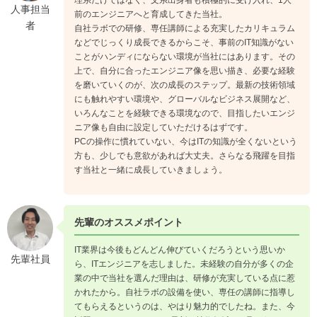
人事担当
前のエンジニアへと育成してきた当社。
者
自社ラボでの研修、専任講師による充実したカリキュラム
などでじっくり成長できるからこそ、事前のIT知識がない
ことがハンディにならない環境が当社にはあります。その
上で、自分に合ったエンジニア像を思い描き、必要な経験
を磨いていくのが、次の成長のステップ。最新の技術領域
にも触れやすい環境や、グローバルなビジネス展開など、
いろんなことを経験できる環境なので、目指したいエンジ
ニア像も自由に設定していただけるはずです。
PCの操作に慣れていない、今はITの知識が全くないという
方も、少しでも意欲があれば大丈夫。さらなる飛躍を目指
す当社と一緒に成長していきましょう。
先輩のオススメポイント
IT業界は今後もどんどん伸びていくだろうという思いか
先輩社員
ら、ITエンジニアを志しました。未経験の自分が多くの企
業の中で当社を選んだ理由は、研修が充実している点に惹
かれたから。自社ラボの設備を使い、専任の講師に指導し
てもらえるというのは、やはり魅力的でしたね。また、今