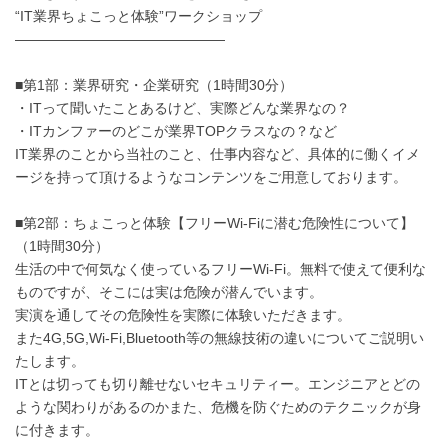
“IT業界ちょこっと体験”ワークショップ
―――――――――――――――
■第1部：業界研究・企業研究（1時間30分）
・ITって聞いたことあるけど、実際どんな業界なの？
・ITカンファーのどこが業界TOPクラスなの？など
IT業界のことから当社のこと、仕事内容など、具体的に働くイメ
ージを持って頂けるようなコンテンツをご用意しております。
■第2部：ちょこっと体験【フリーWi-Fiに潜む危険性について】
（1時間30分）
生活の中で何気なく使っているフリーWi-Fi。無料で使えて便利な
ものですが、そこには実は危険が潜んでいます。
実演を通してその危険性を実際に体験いただきます。
また4G,5G,Wi-Fi,Bluetooth等の無線技術の違いについてご説明い
たします。
ITとは切っても切り離せないセキュリティー。エンジニアとどの
ような関わりがあるのかまた、危機を防ぐためのテクニックが身
に付きます。