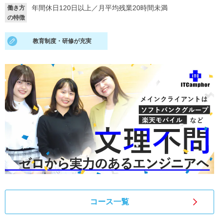
年間休日120日以上
／
月平均残業20時間未満
働き方
就活支援
就活コラム
の特徴
就活ノウハウが満載！
お役立ち記事・相談室など
教育制度・研修が充実
適職診断
就活チャンネル
あなたに合う仕事を診断！
動画で対策講座をチェック
就活ニュースペーパー
よくある質問
就活時事ニュースを更新
不明点があればこちら
コース一覧