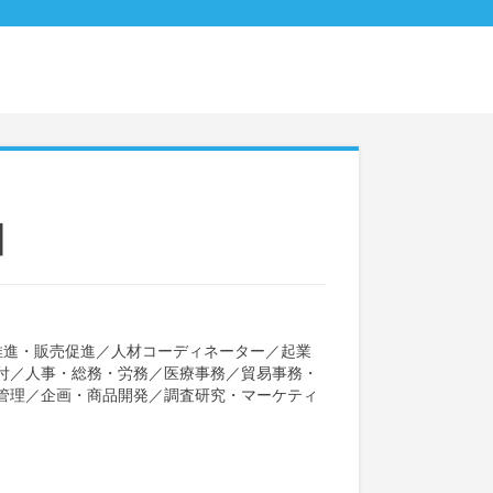
】
推進・販売促進
／
人材コーディネーター
／
起業
付
／
人事・総務・労務
／
医療事務
／
貿易事務・
管理
／
企画・商品開発
／
調査研究・マーケティ