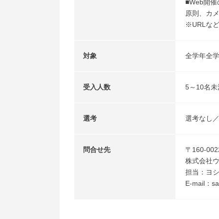
■Web開
原則、カ
※URLな
対象
全学年全
受入人数
5～10名未
選考
選考なし
問合せ先
〒160-0
株式会社ウ
担当：ヨ
E-mail：sa-