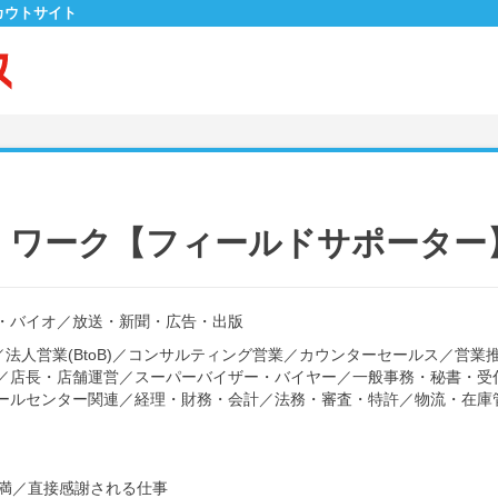
カウトサイト
・ワーク【フィールドサポーター
・バイオ
／
放送・新聞・広告・出版
／
法人営業(BtoB)
／
コンサルティング営業
／
カウンターセールス
／
営業
／
店長・店舗運営
／
スーパーバイザー・バイヤー
／
一般事務・秘書・受
ールセンター関連
／
経理・財務・会計
／
法務・審査・特許
／
物流・在庫
満
／
直接感謝される仕事