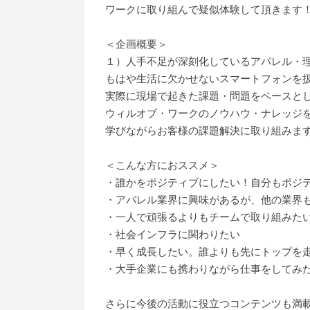
ワークに取り組んで疑似体験して頂きます
＜企画概要＞
１）人手不足が深刻化しているアパレル・
もはや生活に欠かせないスマートフォンを
実際に現場で起きた課題・問題をベースと
ウィルオブ・ワークのノウハウ・ナレッジ
学びながらお客様の課題解決に取り組みま
＜こんな方におススメ＞
・誰かをポジティブにしたい！自分もポジ
・アパレル業界に興味があるが、他の業界
・一人で頑張るよりもチームで取り組みた
・社会インフラに関わりたい
・早く成長したい。誰よりも先にトップを
・大手企業にも携わりながら仕事をしてみ
さらに今後の活動に役立つコンテンツも満