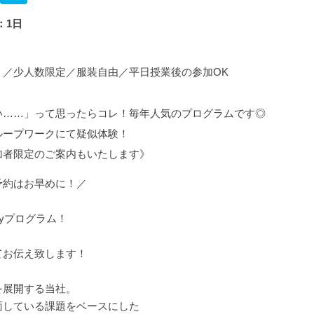
：1日
く／少人数限定／服装自由／平日授業後の参加OK
い……」って思ったらコレ！毎年人気のプログラムです◎
ループワークにて疑似体験！
加者限定のご案内もいたします》
予約はお早めに！／
yプログラム！
てお伝え致します！
を展開する当社。
面している課題をベースにした