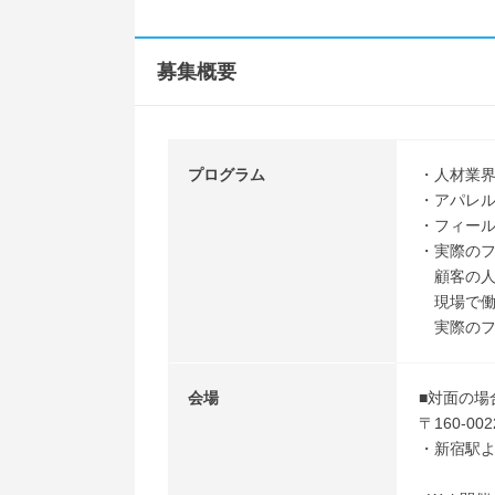
募集概要
プログラム
・人材業
・アパレ
・フィー
・実際の
顧客の人
現場で働
実際のフ
会場
■対面の場
〒160-0
・新宿駅よ