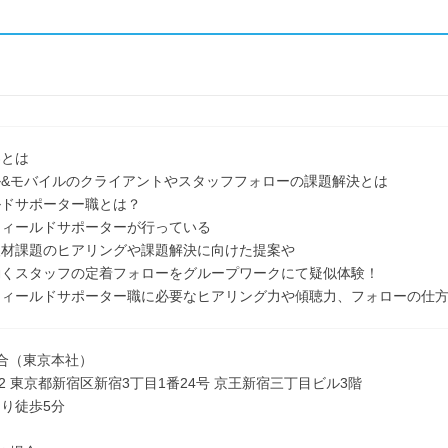
界とは
ル&モバイルのクライアントやスタッフフォローの課題解決とは
ルドサポーター職とは？
フィールドサポーターが行っている
材課題のヒアリングや課題解決に向けた提案や
くスタッフの定着フォローをグループワークにて疑似体験！
ィールドサポーター職に必要なヒアリング力や傾聴力、フォローの仕方
合（東京本社）
022 東京都新宿区新宿3丁目1番24号 京王新宿三丁目ビル3階
り徒歩5分