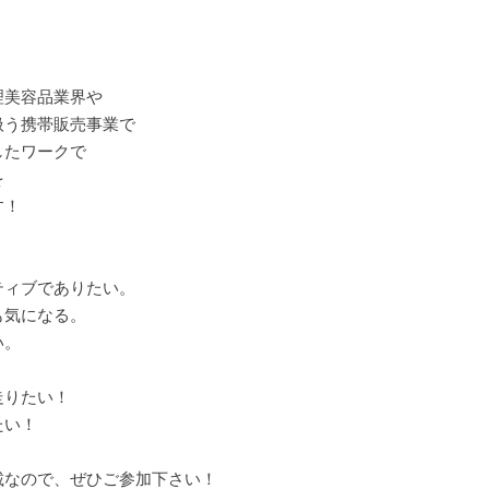
！
理美容品業界や
扱う携帯販売事業で
したワークで
を
す！
ティブでありたい。
も気になる。
い。
走りたい！
たい！
載なので、ぜひご参加下さい！