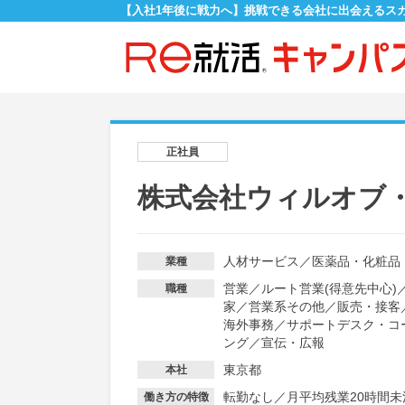
【入社1年後に戦力へ】挑戦できる会社に出会えるス
正社員
株式会社ウィルオブ
人材サービス
／
医薬品・化粧品
業種
営業
／
ルート営業(得意先中心)
職種
家
／
営業系その他
／
販売・接客
海外事務
／
サポートデスク・コ
ング
／
宣伝・広報
東京都
本社
転勤なし
／
月平均残業20時間未
働き方の特徴