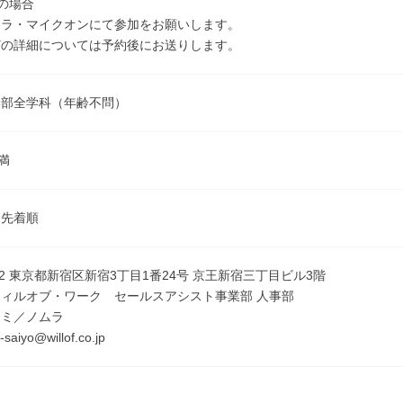
催の場合
メラ・マイクオンにて参加をお願いします。
どの詳細については予約後にお送りします。
学部全学科（年齢不問）
満
／先着順
022 東京都新宿区新宿3丁目1番24号 京王新宿三丁目ビル3階
ィルオブ・ワーク セールスアシスト事業部 人事部
シミ／ノムラ
saiyo@willof.co.jp