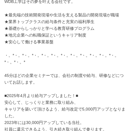
WDB工学はその夢を叶える会社です。
★最先端の技術開発現場や生活を支える製品の開発現場が職場
★業界トップクラスの給与条件と充実の福利厚生
★基礎からしっかりと学べる教育研修プログラム
★地元企業への転職保証というキャリア制度
★安心して働ける事業基盤
・。*・。*・。*・。*・。*・。*・。*・。*・。*・。*・。*・。
*・。*・。*
45分ほどの企業セミナーでは、会社の制度や給与、研修などにつ
いてお話します。
■2025年4月より給与アップしました！■
安心して、じっくりと業務に取り組み、
キャリアを築いて頂けるよう、給与改定で5,000円アップとなりま
した。
2023年には30,000円アップしている当社。
社員に還元できるよう、引き続き取り組んで参ります。