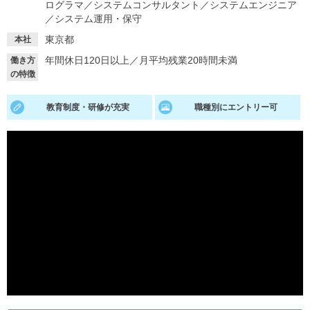
ログラマ
／
システムコンサルタント
／
システムエンジニア
／
システム運用・保守
就活支援
就活コラム
東京都
本社
就活ノウハウが満載！
お役立ち記事・相談室など
年間休日120日以上
／
月平均残業20時間未満
働き方
の特徴
適職診断
就活チャンネル
あなたに合う仕事を診断！
動画で対策講座をチェック
教育制度・研修が充実
職種別にエントリー可
就活ニュースペーパー
よくある質問
就活時事ニュースを更新
不明点があればこちら