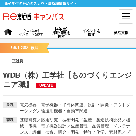
新卒学生のためのスカウト型就職情報サイト
【4年生】
イベントを
【1～3年生】
採用情報を
就活支援
インターンを探す
探す
会員登録
ログイン
探す
大学1,2年生歓迎
会員ID・パスワードを忘れた方はこちら
正社員
探す
WDB（株）工学社【ものづくりエンジ
ニア職】
UPDATE
【4年生】
【4年生】
【1～3年生】
採用情報を探す
説明会を探す
インターンを探す
電気機器・電子機器・半導体関連
／
設計・開発・アウトソ
業種
ーシング
／
輸送用機器・自動車関連
イベントを探す
スカウト
お知らせ
基礎研究
／
応用研究・技術開発
／
生産・製造技術開発
／
機
職種
械・電機・電子機器設計
／
生産管理・品質管理・メンテナ
就活ノウハウ・サポート
ンス
／
評価・検査、研究・開発、特許
／
化学、素材系
／
プ