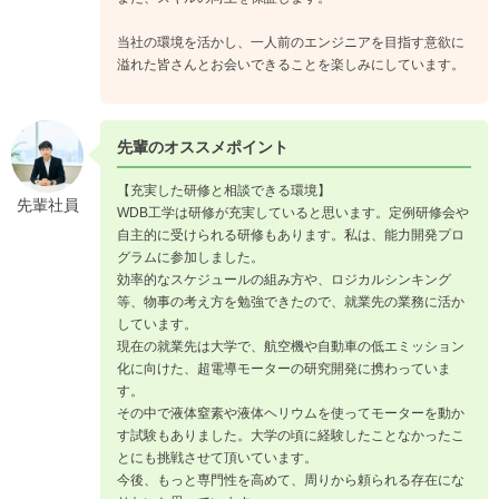
当社の環境を活かし、一人前のエンジニアを目指す意欲に
溢れた皆さんとお会いできることを楽しみにしています。
先輩のオススメポイント
【充実した研修と相談できる環境】
先輩社員
WDB工学は研修が充実していると思います。定例研修会や
自主的に受けられる研修もあります。私は、能力開発プロ
グラムに参加しました。
効率的なスケジュールの組み方や、ロジカルシンキング
等、物事の考え方を勉強できたので、就業先の業務に活か
しています。
現在の就業先は大学で、航空機や自動車の低エミッション
化に向けた、超電導モーターの研究開発に携わっていま
す。
その中で液体窒素や液体ヘリウムを使ってモーターを動か
す試験もありました。大学の頃に経験したことなかったこ
とにも挑戦させて頂いています。
今後、もっと専門性を高めて、周りから頼られる存在にな