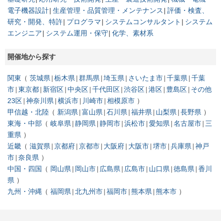
電子機器設計
生産管理・品質管理・メンテナンス
評価・検査、
研究・開発、特許
プログラマ
システムコンサルタント
システム
エンジニア
システム運用・保守
化学、素材系
開催地から探す
関東
茨城県
栃木県
群馬県
埼玉県
さいたま市
千葉県
千葉
市
東京都
新宿区
中央区
千代田区
渋谷区
港区
豊島区
その他
23区
神奈川県
横浜市
川崎市
相模原市
甲信越・北陸
新潟県
富山県
石川県
福井県
山梨県
長野県
東海・中部
岐阜県
静岡県
静岡市
浜松市
愛知県
名古屋市
三
重県
近畿
滋賀県
京都府
京都市
大阪府
大阪市
堺市
兵庫県
神戸
市
奈良県
中国・四国
岡山県
岡山市
広島県
広島市
山口県
徳島県
香川
県
九州・沖縄
福岡県
北九州市
福岡市
熊本県
熊本市