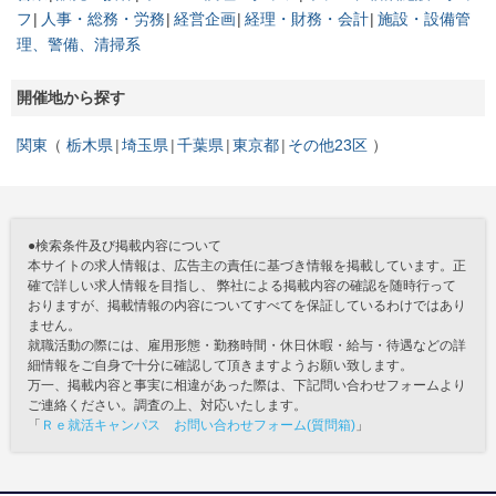
フ
人事・総務・労務
経営企画
経理・財務・会計
施設・設備管
理、警備、清掃系
開催地から探す
関東
栃木県
埼玉県
千葉県
東京都
その他23区
●検索条件及び掲載内容について
本サイトの求人情報は、広告主の責任に基づき情報を掲載しています。正
確で詳しい求人情報を目指し、 弊社による掲載内容の確認を随時行って
おりますが、掲載情報の内容についてすべてを保証しているわけではあり
ません。
就職活動の際には、雇用形態・勤務時間・休日休暇・給与・待遇などの詳
細情報をご自身で十分に確認して頂きますようお願い致します。
万一、掲載内容と事実に相違があった際は、下記問い合わせフォームより
ご連絡ください。調査の上、対応いたします。
「
Ｒｅ就活キャンパス お問い合わせフォーム(質問箱)
」