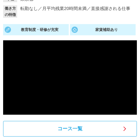
転勤なし
／
月平均残業20時間未満
／
直接感謝される仕事
働き方
就活支援
就活コラム
の特徴
就活ノウハウが満載！
お役立ち記事・相談室など
教育制度・研修が充実
家賃補助あり
適職診断
就活チャンネル
あなたに合う仕事を診断！
動画で対策講座をチェック
就活ニュースペーパー
よくある質問
就活時事ニュースを更新
不明点があればこちら
コース一覧