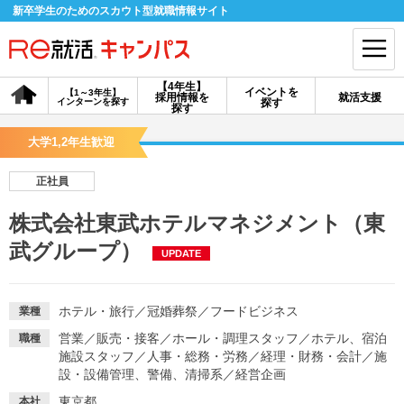
新卒学生のためのスカウト型就職情報サイト
【4年生】
イベントを
【1～3年生】
採用情報を
就活支援
インターンを探す
探す
会員登録
ログイン
探す
大学1,2年生歓迎
会員ID・パスワードを忘れた方はこちら
正社員
探す
株式会社東武ホテルマネジメント（東
武グループ）
UPDATE
【4年生】
【4年生】
【1～3年生】
採用情報を探す
説明会を探す
インターンを探す
ホテル・旅行
／
冠婚葬祭
／
フードビジネス
業種
イベントを探す
スカウト
お知らせ
営業
／
販売・接客
／
ホール・調理スタッフ
／
ホテル、宿泊
職種
施設スタッフ
／
人事・総務・労務
／
経理・財務・会計
／
施
設・設備管理、警備、清掃系
／
経営企画
就活ノウハウ・サポート
東京都
本社