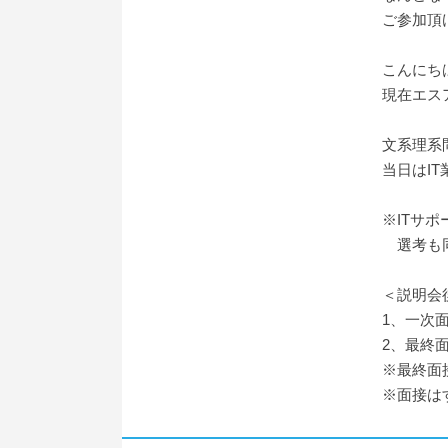
ご参加頂
こんにち
現在エス
文系理系
当日はI
※ITサ
選考も同
＜説明会
1、一次
2、最終
※最終面
※面接は