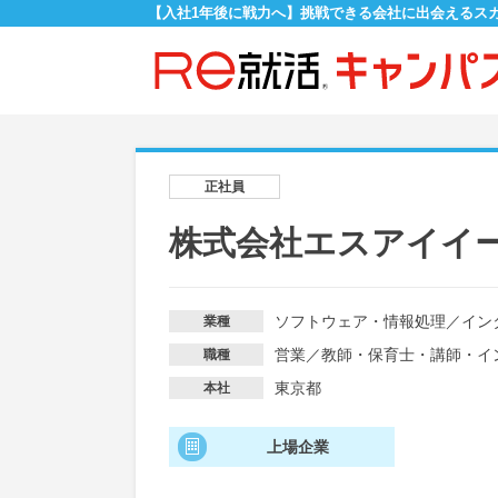
【入社1年後に戦力へ】挑戦できる会社に出会えるス
正社員
株式会社エスアイイー（東
ソフトウェア・情報処理
／
イン
業種
営業
／
教師・保育士・講師・イ
職種
東京都
本社
上場企業