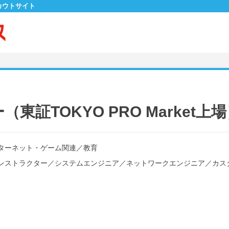
カウトサイト
証TOKYO PRO Market上
ターネット・ゲーム関連
／
教育
ンストラクター
／
システムエンジニア
／
ネットワークエンジニア
／
カス