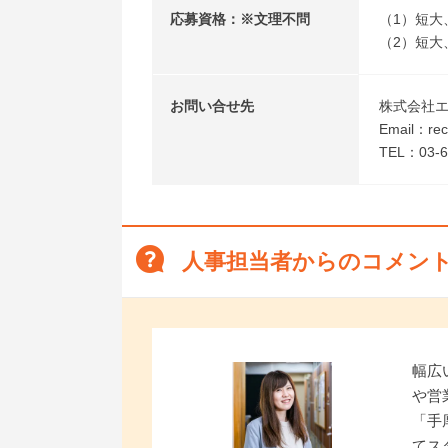
応募資格：※文理不問
（1）短大
（2）短大
お問い合せ先
株式会社
Email：recr
TEL：03-6
人事担当者からのコメン
幅広
や営
「手
てス