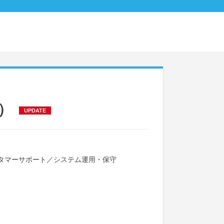
場）
UPDATE
タマーサポート
／
システム運用・保守