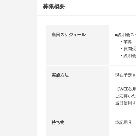
募集概要
当日スケジュール
■説明会ス
・業界、
・質問受
・説明会
実施方法
現在予定さ
【WEB説
ご応募い
当日使用す
持ち物
筆記用具