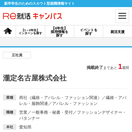
新卒学生のためのスカウト型就職情報サイト
【4年生】
イベントを
【1～3年生】
採用情報を
就活支援
インターンを探す
探す
会員登録
ログイン
探す
会員ID・パスワードを忘れた方はこちら
正社員
探す
1
掲載終了
まであと
週間
瀧定名古屋株式会社
【4年生】
【4年生】
【1～3年生】
採用情報を探す
説明会を探す
インターンを探す
商社（繊維・アパレル・ファッション関連）
／
繊維・アパ
業種
レル・服飾関連
／
アパレル・ファッション
イベントを探す
スカウト
お知らせ
営業
／
一般事務・秘書・受付
／
ファッションデザイナー・
職種
パタンナー
就活ノウハウ・サポート
愛知県
本社