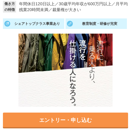
年間休日120日以上
／
30歳平均年収が600万円以上
／
月平均
働き方
残業20時間未満
／
裁量権が大きい
の特徴
就活支援
就活コラム
就活ノウハウが満載！
お役立ち記事・相談室など
シェアトップクラス事業あり
教育制度・研修が充実
適職診断
就活チャンネル
あなたに合う仕事を診断！
動画で対策講座をチェック
就活ニュースペーパー
よくある質問
就活時事ニュースを更新
不明点があればこちら
エントリー・申し込む