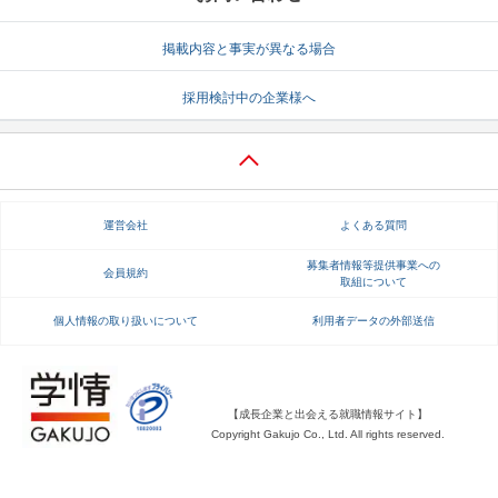
就活支援
就活コラム
掲載内容と事実が異なる場合
就活ノウハウが満載！
お役立ち記事・相談室など
採用検討中の企業様へ
適職診断
就活チャンネル
あなたに合う仕事を診断！
動画で対策講座をチェック
就活ニュースペーパー
よくある質問
運営会社
よくある質問
就活時事ニュースを更新
不明点があればこちら
募集者情報等提供事業への
会員規約
取組について
個人情報の取り扱いについて
利用者データの外部送信
【成長企業と出会える就職情報サイト】
Copyright Gakujo Co., Ltd. All rights reserved.