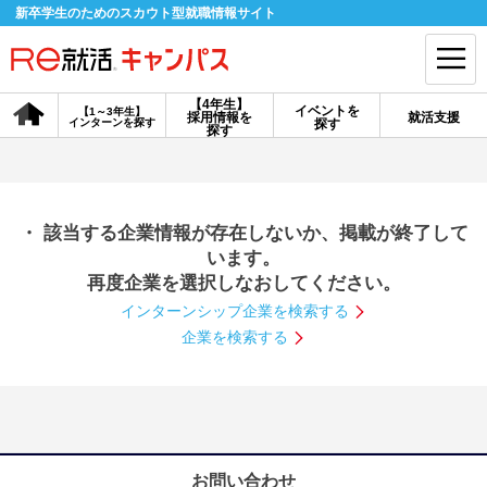
新卒学生のためのスカウト型就職情報サイト
【4年生】
イベントを
【1～3年生】
採用情報を
就活支援
インターンを探す
探す
会員登録
ログイン
探す
会員ID・パスワードを忘れた方はこちら
・ 該当する企業情報が存在しないか、掲載が終了して
探す
います。
再度企業を選択しなおしてください。
インターンシップ企業を検索する
【4年生】
【4年生】
【1～3年生】
採用情報を探す
説明会を探す
インターンを探す
企業を検索する
イベントを探す
スカウト
お知らせ
就活ノウハウ・サポート
お問い合わせ