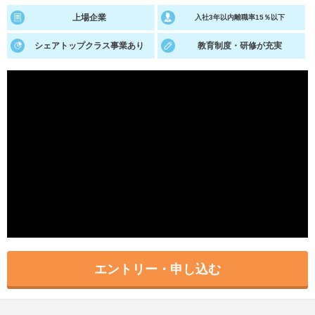
上場企業
入社3年以内離職率15％以下
就活支援
就活コラム
シェアトップクラス事業あり
教育制度・研修が充実
就活ノウハウが満載！
お役立ち記事・相談室など
適職診断
就活チャンネル
あなたに合う仕事を診断！
動画で対策講座をチェック
就活ニュースペーパー
よくある質問
就活時事ニュースを更新
不明点があればこちら
エントリー・申し込む