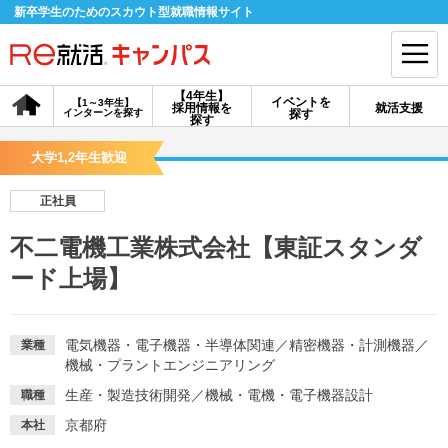
新卒学生のためのスカウト型就職情報サイト
【4年生】
イベントを
【1～3年生】
採用情報を
就活支援
インターンを探す
探す
会員登録
ログイン
探す
大学1,2年生歓迎
会員ID・パスワードを忘れた方はこちら
正社員
探す
不二電機工業株式会社【東証スタンダ
ード上場】
【4年生】
【4年生】
【1～3年生】
採用情報を探す
説明会を探す
インターンを探す
電気機器・電子機器・半導体関連
／
精密機器・計測機器
／
業種
機械・プラントエンジニアリング
イベントを探す
スカウト
お知らせ
生産・製造技術開発
／
機械・電機・電子機器設計
職種
京都府
本社
就活ノウハウ・サポート