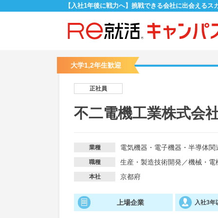
【入社1年後に戦力へ】挑戦できる会社に出会えるス
大学1,2年生歓迎
正社員
不二電機工業株式会
電気機器・電子機器・半導体関
業種
生産・製造技術開発
／
機械・電
職種
京都府
本社
上場企業
入社3年