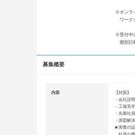
※オンラ
ワークシ
※受付中
個別日程
募集概要
内容
【対面】
・会社説
・工場見
・先輩社
・課題解
★実際の
社員の声