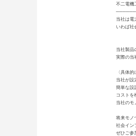
不二電機
──────
当社は電
いわば社
当社製品
実際の当
〈具体的
当社が設
簡単な設
コストを
当社のモ
将来モノ
社会イン
ぜひご参