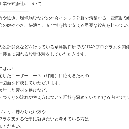
工業株式会社について
─────────
力や鉄道、環境施設などの社会インフラ分野で活躍する「電気制御
会の健やかさ、快適さ、安全性を陰で支える重要な役割を担ってい
の設計開発などを行っている草津製作所での1DAYプログラムを開
社製品に関わる設計体験をしていただきます。
には…〉
定したユーザーニーズ（課題）に応えるための、
計図面を作成していただきます。
検討した素材を選びなど、
ノづくりの流れや考え方について理解を深めていただける内容です
づくりに携わりたい方や
フラを支える仕事に就きたいと考えている方は、
加ください。