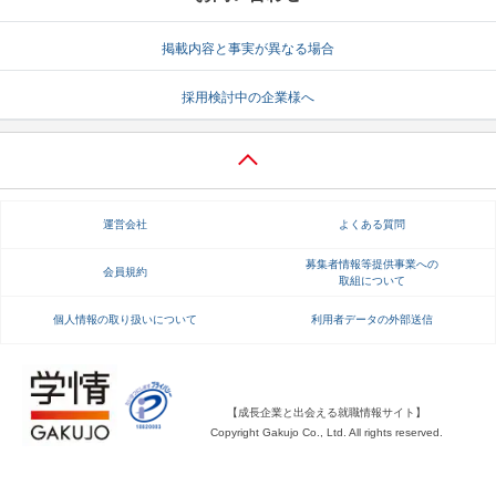
就活支援
就活コラム
掲載内容と事実が異なる場合
就活ノウハウが満載！
お役立ち記事・相談室など
採用検討中の企業様へ
適職診断
就活チャンネル
あなたに合う仕事を診断！
動画で対策講座をチェック
就活ニュースペーパー
よくある質問
運営会社
よくある質問
就活時事ニュースを更新
不明点があればこちら
募集者情報等提供事業への
会員規約
取組について
個人情報の取り扱いについて
利用者データの外部送信
【成長企業と出会える就職情報サイト】
Copyright Gakujo Co., Ltd. All rights reserved.