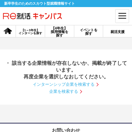
新卒学生のためのスカウト型就職情報サイト
【4年生】
イベントを
【1～3年生】
採用情報を
就活支援
インターンを探す
探す
会員登録
ログイン
探す
会員ID・パスワードを忘れた方はこちら
・ 該当する企業情報が存在しないか、掲載が終了して
探す
います。
再度企業を選択しなおしてください。
インターンシップ企業を検索する
【4年生】
【4年生】
【1～3年生】
採用情報を探す
説明会を探す
インターンを探す
企業を検索する
イベントを探す
スカウト
お知らせ
就活ノウハウ・サポート
お問い合わせ