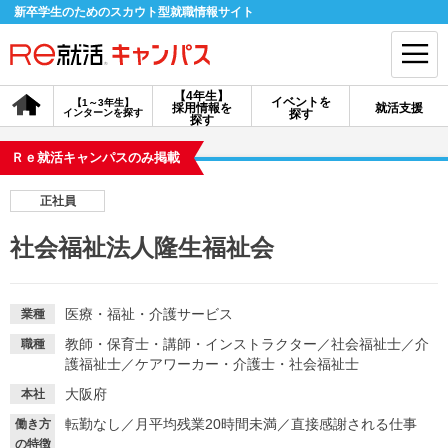
新卒学生のためのスカウト型就職情報サイト
【4年生】
イベントを
【1～3年生】
採用情報を
就活支援
インターンを探す
探す
会員登録
ログイン
探す
Ｒｅ就活キャンパスのみ掲載
会員ID・パスワードを忘れた方はこちら
正社員
探す
社会福祉法人隆生福祉会
【4年生】
【4年生】
【1～3年生】
採用情報を探す
説明会を探す
インターンを探す
医療・福祉・介護サービス
業種
教師・保育士・講師・インストラクター
／
社会福祉士
／
介
職種
護福祉士
／
ケアワーカー・介護士・社会福祉士
イベントを探す
スカウト
お知らせ
大阪府
本社
転勤なし
／
月平均残業20時間未満
／
直接感謝される仕事
働き方
就活ノウハウ・サポート
の特徴