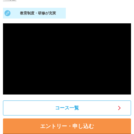
就活支援
就活コラム
教育制度・研修が充実
就活ノウハウが満載！
お役立ち記事・相談室など
適職診断
就活チャンネル
あなたに合う仕事を診断！
動画で対策講座をチェック
就活ニュースペーパー
よくある質問
就活時事ニュースを更新
不明点があればこちら
コース一覧
エントリー・申し込む