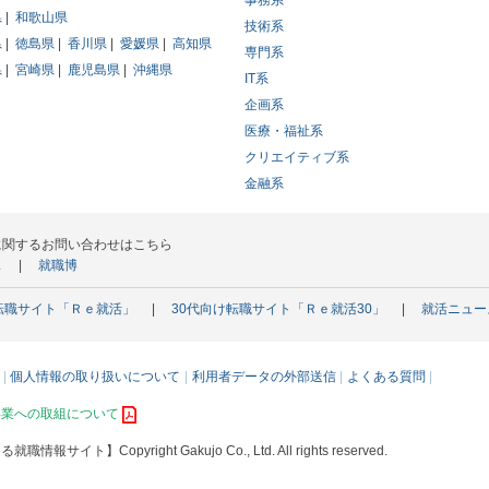
事務系
県
和歌山県
技術系
県
徳島県
香川県
愛媛県
高知県
専門系
県
宮崎県
鹿児島県
沖縄県
IT系
企画系
医療・福祉系
クリエイティブ系
金融系
に関するお問い合わせはこちら
ス
就職博
転職サイト「Ｒｅ就活」
30代向け転職サイト「Ｒｅ就活30」
就活ニュー
個人情報の取り扱いについて
利用者データの外部送信
よくある質問
事業への取組について
える就職情報サイト】
Copyright Gakujo Co., Ltd. All rights reserved.