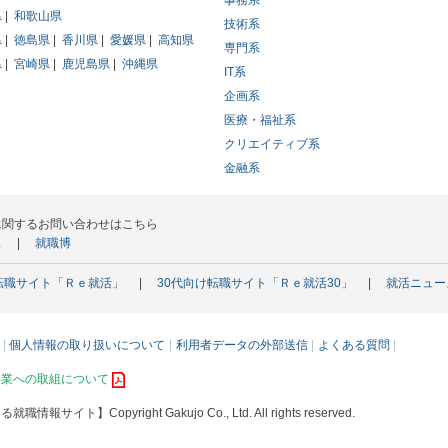
事務系
県
和歌山県
技術系
県
徳島県
香川県
愛媛県
高知県
専門系
県
宮崎県
鹿児島県
沖縄県
IT系
企画系
医療・福祉系
クリエイティブ系
金融系
に関するお問い合わせはこちら
ス
就職博
転職サイト「Ｒｅ就活」
30代向け転職サイト「Ｒｅ就活30」
就活ニュー
個人情報の取り扱いについて
利用者データの外部送信
よくある質問
事業への取組について
える就職情報サイト】
Copyright Gakujo Co., Ltd. All rights reserved.